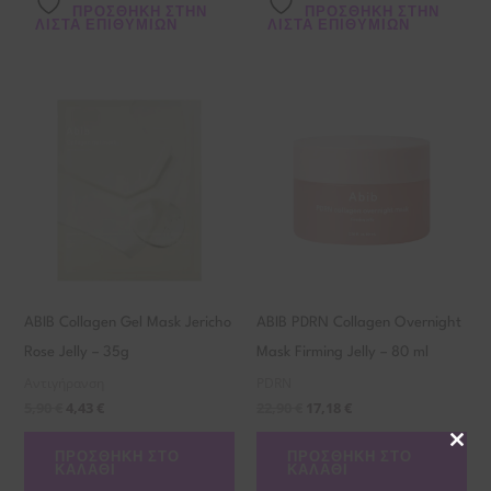
ΠΡΌΣΘΉΚΗ ΣΤΗΝ
ΠΡΌΣΘΉΚΗ ΣΤΗΝ
ΛΊΣΤΑ ΕΠΙΘΥΜΙΏΝ
ΛΊΣΤΑ ΕΠΙΘΥΜΙΏΝ
ABIB Collagen Gel Mask Jericho
ABIB PDRN Collagen Overnight
Rose Jelly – 35g
Mask Firming Jelly – 80 ml
Αντιγήρανση
PDRN
5,90
€
4,43
€
22,90
€
17,18
€
Clos
ΠΡΟΣΘΉΚΗ ΣΤΟ
ΠΡΟΣΘΉΚΗ ΣΤΟ
this
ΚΑΛΆΘΙ
ΚΑΛΆΘΙ
mod