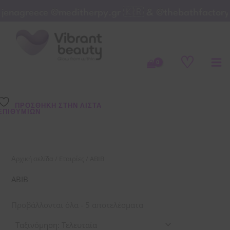
Μετάβαση
jenagreece @meditherpy.gr 🇰🇷 & @thebathfactory
στο
Sorted
by
περιεχόμενο
latest
♡
ΠΡΌΣΘΉΚΗ ΣΤΗΝ ΛΊΣΤΑ
ΕΠΙΘΥΜΙΏΝ
/ Εταιρίες / ABIB
Αρχική σελίδα
ABIB
Προβάλλονται όλα - 5 αποτελέσματα