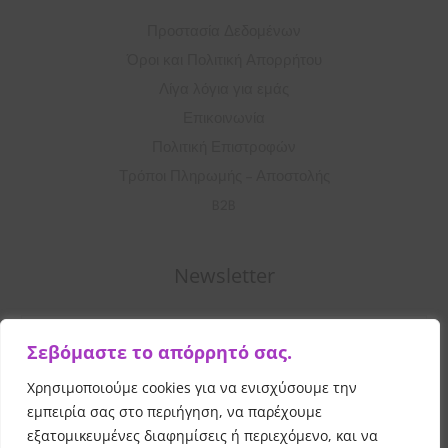
Προστασία Δεδομένων
Όροι και Πολιτική Απορρήτου
Λίγα λόγια για εμάς
Επικοινωνία
Πολιτική Επιστροφών
Τρόποι Πληρωμής – Αποστολής
B2B
Newsletter
Σ
Σεβόμαστε το απόρρητό σας.
υ
μ
Χρησιμοποιούμε cookies για να ενισχύσουμε την
Εγγραφή
π
εμπειρία σας στο περιήγηση, να παρέχουμε
λ
εξατομικευμένες διαφημίσεις ή περιεχόμενο, και να