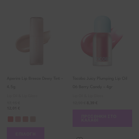
Αυτό
το
προϊόν
έχει
πολλαπλές
παραλλαγές.
Οι
επιλογές
Aperire Lip Breeze Dewy Tint –
Tocobo Juicy Plumping Lip Oil
μπορούν
4.5g
06 Berry Candy – 4gr
να
Lip Oil & Lip Gloss
Lip Oil & Lip Gloss
επιλεγούν
17,15
€
12,90
€
8,39
€
στη
12,01
€
σελίδα
ΠΡΟΣΘΉΚΗ ΣΤΟ
ΚΑΛΆΘΙ
του
προϊόντος
ΕΠΙΛΟΓΉ