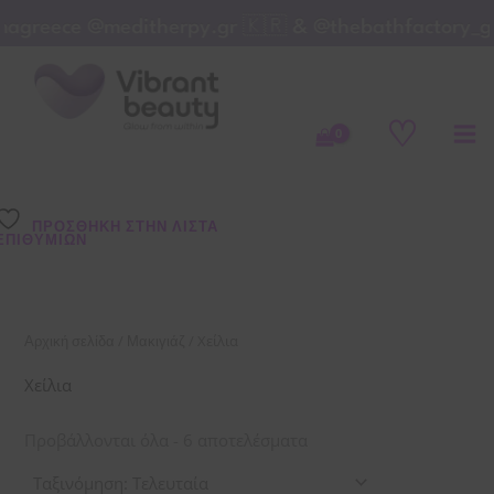
Μετάβαση
nagreece @meditherpy.gr 🇰🇷 & @thebathfactory_g
στο
Sorted
by
περιεχόμενο
latest
♡
ΠΡΌΣΘΉΚΗ ΣΤΗΝ ΛΊΣΤΑ
ΕΠΙΘΥΜΙΏΝ
/
/ Χείλια
Αρχική σελίδα
Μακιγιάζ
Χείλια
Προβάλλονται όλα - 6 αποτελέσματα