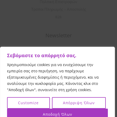
Πολιτική Επιστροφών
Τρόποι Πληρωμής – Αποστολής
B2B
Newsletter
Σ
Σεβόμαστε το απόρρητό σας.
υ
μ
Χρησιμοποιούμε cookies για να ενισχύσουμε την
Εγγραφή
π
εμπειρία σας στο περιήγηση, να παρέχουμε
λ
εξατομικευμένες διαφημίσεις ή περιεχόμενο, και να
αναλύουμε την κυκλοφορία μας. Κάνοντας κλικ στο
η
"Αποδοχή όλων", συναινείτε στη χρήση cookies.
ρ
Copyright © 2026 Vibrant Beauty
All Rights Reserved
ώ
|
|
Customize
Απόρριψη Όλων
Powered by
and
σ
Evangelou Print
Evangelou Web
τ
Αποδοχή Όλων