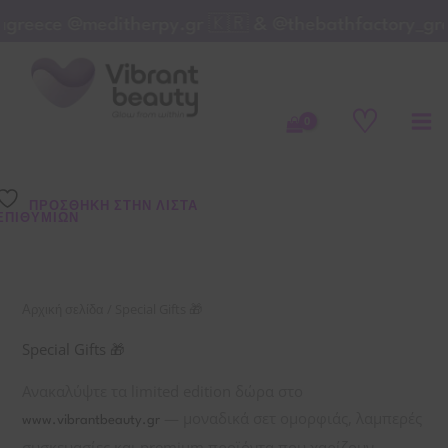
Μετάβαση
greece @meditherpy.gr 🇰🇷 & @thebathfactory_gre
στο
Sorted
by
περιεχόμενο
latest
♡
ΠΡΌΣΘΉΚΗ ΣΤΗΝ ΛΊΣΤΑ
ΕΠΙΘΥΜΙΏΝ
/ Special Gifts 🎁
Αρχική σελίδα
Special Gifts 🎁
Ανακαλύψτε τα limited edition δώρα στο
— μοναδικά σετ ομορφιάς, λαμπερές
www.vibrantbeauty.gr
συσκευασίες και premium προϊόντα που χαρίζουν