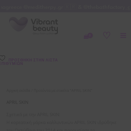
Μετάβαση
nagreece @meditherpy.gr 🇰🇷 & @thebathfactory_g
στο
περιεχόμενο
♡
ΠΡΌΣΘΉΚΗ ΣΤΗΝ ΛΊΣΤΑ
ΕΠΙΘΥΜΙΏΝ
/ Προϊόντα με ετικέτα “APRIL SKIN”
Αρχική σελίδα
APRIL SKIN
Σχετικά με την APRIL SKIN:
Η κορεατική μάρκα καλλυντικών APRIL SKIN ιδρύθηκε
τον Οκτώβριο του 2014 και παρουσίασε το