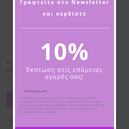
Γραφτείτε στο Newsletter
και κερδίστε
10%
April Skin Carrotene IPMP
Έκπτωση στις επόμενες
Clearing Solution – 20 ml
αγορές σας!
Απολέπιση
18,90
€
11,34
€
Υποσημείωση:
ΠΡΟΣΘΉΚΗ ΣΤΟ
*Ο κωδικός έκπτωσης δεν μπορεί να συνδυαστεί με άλλους
ΚΑΛΆΘΙ
υπάρχοντες κωδικούς έκπτωσης ή με προϊόντα που έχουν ήδη
έκπτωση στον ιστότοπο. Ο κωδικός μπορεί να χρησιμοποιηθεί σε
οποιαδήποτε παραγγελία για αόριστο χρονικό διάστημα και
εφαρμόζεται μόνο μία φορά.
ΠΡΌΣΘΉΚΗ ΣΤΗΝ
ΛΊΣΤΑ ΕΠΙΘΥΜΙΏΝ