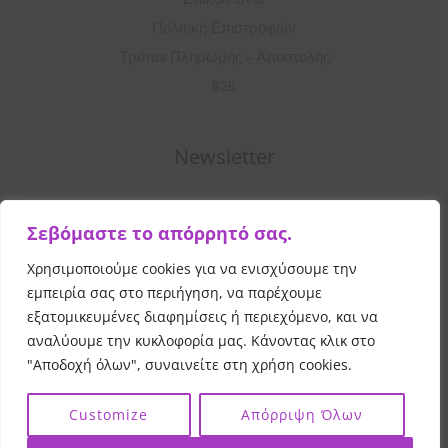
Επικοινωνία
Πολιτική Επιστροφών
Τρόποι Πληρωμής – Αποστολής
B2B
Newsletter
Σ
Σεβόμαστε το απόρρητό σας.
υ
μ
Χρησιμοποιούμε cookies για να ενισχύσουμε την
Εγγραφή
π
εμπειρία σας στο περιήγηση, να παρέχουμε
λ
εξατομικευμένες διαφημίσεις ή περιεχόμενο, και να
αναλύουμε την κυκλοφορία μας. Κάνοντας κλικ στο
η
"Αποδοχή όλων", συναινείτε στη χρήση cookies.
ρ
Copyright © 2026 Vibrant Beauty
All Rights Reserved
ώ
|
|
Customize
Απόρριψη Όλων
Powered by
and
σ
Evangelou Print
Evangelou Web