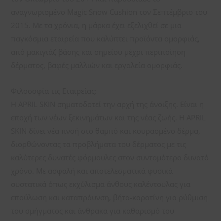
αναγνωρισμένο Magic Snow Cushion τον Σεπτέμβριο του
2015. Με τα χρόνια, η μάρκα έχει εξελιχθεί σε μια
παγκόσμια εταιρεία που καλύπτει προϊόντα ομορφιάς,
από μακιγιάζ βάσης και σημείου μέχρι περιποίηση
δέρματος, βαφές μαλλιών και εργαλεία ομορφιάς.
Φιλοσοφία τις Εταιρείας:
Η APRIL SKIN σηματοδοτεί την αρχή της άνοιξης. Είναι η
εποχή των νέων ξεκινημάτων και της νέας ζωής. Η APRIL
SKIN δίνει νέα πνοή στο θαμπό και κουρασμένο δέρμα,
διορθώνοντας τα προβλήματα του δέρματος με τις
καλύτερες δυνατές φόρμουλες στον συντομότερο δυνατό
χρόνο. Με ασφαλή και αποτελεσματικά φυσικά
συστατικά όπως εκχύλισμα άνθους καλέντουλας για
επούλωση και καταπράυνση, βήτα-καροτίνη για ρύθμιση
του σμήγματος και άνθρακα για καθαρισμό του