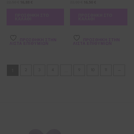
22,50
€
16,88
€
22,00
€
16,50
€
ΠΡΟΣΘΉΚΗ ΣΤΟ
ΠΡΟΣΘΉΚΗ ΣΤΟ
ΚΑΛΆΘΙ
ΚΑΛΆΘΙ
ΠΡΌΣΘΉΚΗ ΣΤΗΝ
ΠΡΌΣΘΉΚΗ ΣΤΗΝ
ΛΊΣΤΑ ΕΠΙΘΥΜΙΏΝ
ΛΊΣΤΑ ΕΠΙΘΥΜΙΏΝ
1
…
2
3
4
9
10
11
→