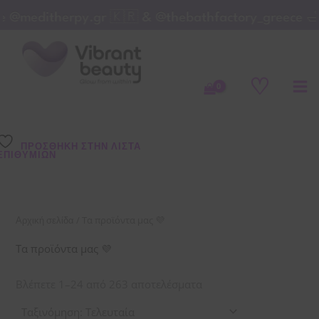
Μετάβαση
meditherpy.gr 🇰🇷 & @thebathfactory_greece 🛁 |
στο
Sorted
by
περιεχόμενο
latest
♡
ΠΡΌΣΘΉΚΗ ΣΤΗΝ ΛΊΣΤΑ
ΕΠΙΘΥΜΙΏΝ
/ Τα προϊόντα μας 💜
Αρχική σελίδα
Τα προϊόντα μας 💜
Βλέπετε 1–24 από 263 αποτελέσματα