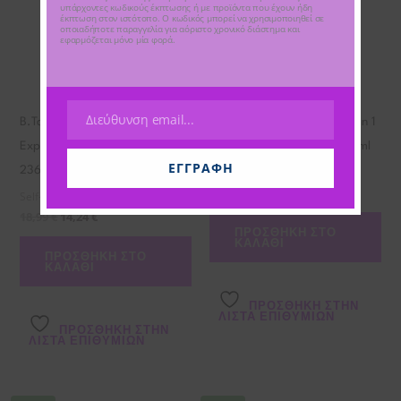
υπάρχοντες κωδικούς έκπτωσης ή με προϊόντα που έχουν ήδη
έκπτωση στον ιστότοπο. Ο κωδικός μπορεί να χρησιμοποιηθεί σε
οποιαδήποτε παραγγελία για αόριστο χρονικό διάστημα και
εφαρμόζεται μόνο μία φορά.
Διεύθυνση email...
B.Tan Glow your own way
B.Tan Too tan to give a damn 1
Email
Express 1 hour self tan Lotion –
hour self tan mousse – 200 ml
ΕΓΓΡΑΦΉ
Self-Tan - ΑΥΤΟΜΑΥΡΙΣΤΙΚΑ
236 ml
17,99
€
13,49
€
Self-Tan - ΑΥΤΟΜΑΥΡΙΣΤΙΚΑ
18,99
€
14,24
€
ΠΡΟΣΘΉΚΗ ΣΤΟ
ΚΑΛΆΘΙ
ΠΡΟΣΘΉΚΗ ΣΤΟ
ΚΑΛΆΘΙ
ΠΡΌΣΘΉΚΗ ΣΤΗΝ
ΛΊΣΤΑ ΕΠΙΘΥΜΙΏΝ
ΠΡΌΣΘΉΚΗ ΣΤΗΝ
ΛΊΣΤΑ ΕΠΙΘΥΜΙΏΝ