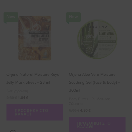
New
New
Orjena Natural Moisture Royal
Orjena Aloe Vera Moisture
Jelly Mask Sheet – 23 ml
Soothing Gel (face & body) –
Αντιγήρανση
300ml
2,30
€
1,84
€
Body Butter - Ενυδάτωση
Σώματος
6,00
€
4,80
€
ΠΡΟΣΘΉΚΗ ΣΤΟ
ΚΑΛΆΘΙ
ΠΡΟΣΘΉΚΗ ΣΤΟ
ΚΑΛΆΘΙ