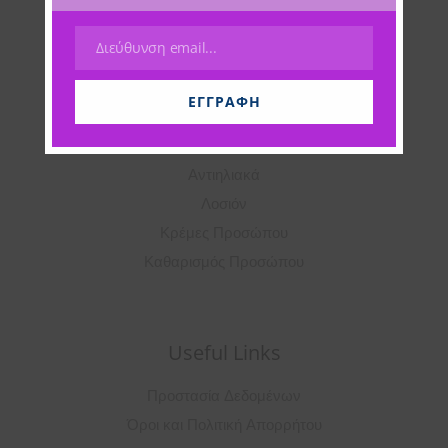
Διεύθυνση email...
Email
Categories
ΕΓΓΡΑΦΉ
Περιποίηση Σώματος
Οροί
Αντιηλιακά
Λοσιόν
Κρέμες Προσώπου
Καθαρισμός Προσώπου
Useful Links
Προστασία Δεδομένων
Όροι και Πολιτική Απορρήτου