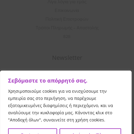
Λίγα λόγια για εμάς
Επικοινωνία
Πολιτική Επιστροφών
Τρόποι Πληρωμής – Αποστολής
B2B
Newsletter
Σ
Σεβόμαστε το απόρρητό σας.
υ
μ
Χρησιμοποιούμε cookies για να ενισχύσουμε την
Εγγραφή
π
εμπειρία σας στο περιήγηση, να παρέχουμε
λ
εξατομικευμένες διαφημίσεις ή περιεχόμενο, και να
αναλύουμε την κυκλοφορία μας. Κάνοντας κλικ στο
η
"Αποδοχή όλων", συναινείτε στη χρήση cookies.
ρ
Copyright © 2026 Vibrant Beauty
All Rights Reserved
ώ
|
|