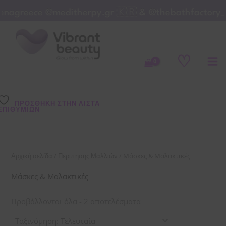
Μετάβαση
enagreece @meditherpy.gr 🇰🇷 & @thebathfactory
στο
Sorted
by
περιεχόμενο
latest
♡
ΠΡΌΣΘΉΚΗ ΣΤΗΝ ΛΊΣΤΑ
ΕΠΙΘΥΜΙΏΝ
/
/ Μάσκες & Μαλακτικές
Αρχική σελίδα
Περιπησης Μαλλιών
Μάσκες & Μαλακτικές
Προβάλλονται όλα - 2 αποτελέσματα