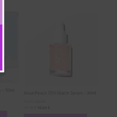
λ – 50ml
Anua Peach 70% Niacin Serum – 30ml
Νιασιναμίδη
25,90
€
16,84
€