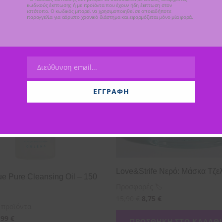
κωδικούς έκπτωσης ή με προϊόντα που έχουν ήδη έκπτωση στον
ιστότοπο. Ο κωδικός μπορεί να χρησιμοποιηθεί σε οποιαδήποτε
παραγγελία για αόριστο χρονικό διάστημα και εφαρμόζεται μόνο μία φορά.
Διεύθυνση email...
Email
ΕΓΓΡΑΦΉ
Love&Strife Νερό: Μάσκα Τζε
ue Pure Cleansing Oil – 150
Προσφορές 🏷
15,90
€
8,75
€
 προϊόντα
,99
€
ΠΡΟΣΘΉΚΗ ΣΤΟ ΚΑΛΆΘΙ