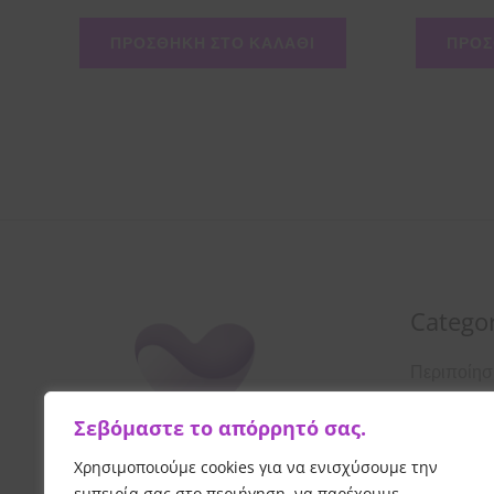
ΠΡΟΣΘΉΚΗ ΣΤΟ ΚΑΛΆΘΙ
ΠΡΟΣ
Categor
Περιποίη
Οροί
Σεβόμαστε το απόρρητό σας.
Αντιηλιακ
Χρησιμοποιούμε cookies για να ενισχύσουμε την
Λοσιόν
εμπειρία σας στο περιήγηση, να παρέχουμε