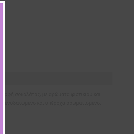
μορφή σοκολάτας, με αρώματα φιστικιού και
λό, ενυδατωμένο και υπέροχα αρωματισμένο.