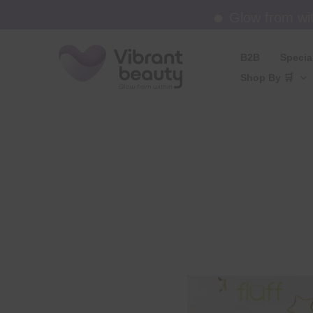
Μετάβαση
Glow from withi
στο
περιεχόμενο
B2B
Specia
Shop By 🛒