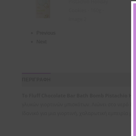
Previous
Next
ΠΕΡΙΓΡΑΦΗ
ΟΔΗΓΙΕΣ ΧΡΗΣΗΣ
ΣΥΣΤΑΤΙΚΑ
Το Fluff Chocolate Bar Bath Bomb Pistachio Hol
γλυκών γιορτινών μπισκότων. Λιώνει στο νερό 
Ιδανικό για μια γιορτινή, χαλαρωτική εμπειρία μπ