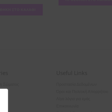
ΘΉΚΗ ΣΤΟ ΚΑΛΆΘΙ
ies
Useful Links
ση Σώματος
Προστασία Δεδομένων
Όροι και Πολιτική Απορρήτου
ά
Λίγα λόγια για εμάς
Επικοινωνία