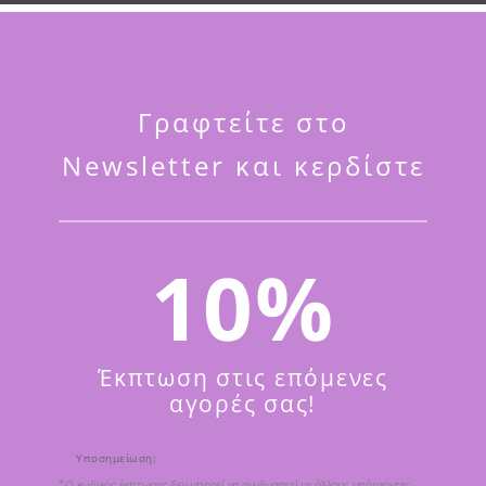
Γραφτείτε στο
Newsletter και κερδίστε
10%
ΦΥΛΑΞΗ
Αξιολογήσεις (0)
iday Cookies (160g)
είναι ένα απολαυστικό bath bomb σε 
δημιουργώντας πλούσιο αφρό και αφήνοντας το δέρμα απα
Έκπτωση στις επόμενες
αγορές σας!
άνιου.
Υποσημείωση:
*Ο κωδικός έκπτωσης δεν μπορεί να συνδυαστεί με άλλους υπάρχοντες