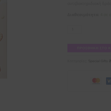
-
αντιβακτηριδιακή δρά
160g
Διαθεσιμότητα:
4 σε 
ποσότητα
ΠΡΟΣΘΉΚΗ ΣΤΟ 
Κατηγορίες:
Special Gifts 