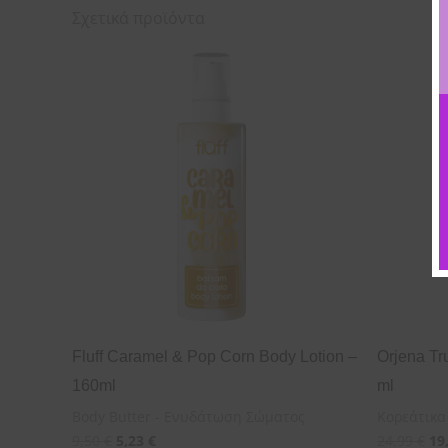
Σχετικά προϊόντα
Fluff Caramel & Pop Corn Body Lotion –
Orjena Tr
160ml
ml
Body Butter - Ενυδάτωση Σώματος
Κορεάτικα
9,50
€
5,23
€
24,99
€
19