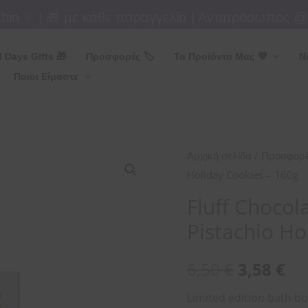
n ✨ | 🎁 με κάθε παραγγελία | Αντιπρόσωπος @or
l Days Gifts 🎁
Προσφορές 🏷
Τα Προϊόντα Μας 💜
Ν
Ποιοι Είμαστε
Fluff
/
Αρχική σελίδα
Προσφορέ
Chocolate
Holiday Cookies – 160g
Bar
Fluff Choco
Bath
Pistachio Ho
Bomb
Pistachio
6,50
€
3,58
€
Holiday
Cookies
Limited edition bath b