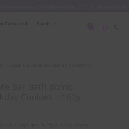
Bar
jenagreece @meditherpy.gr 🇰🇷 & @thebathfacto
Bath
Bomb
έα Προϊόντα 🔔
Brands
Pistachio
Αναζή
Holiday
Cookies
-
160g
/ Fluff Chocolate Bar Bath Bomb Pistachio
ς 🏷
ποσότητα
late Bar Bath Bomb
liday Cookies – 160g
omb με άρωμα φιστίκι. Έχει ενυδατική και