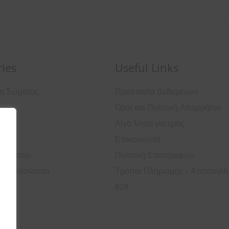
ies
Useful Links
ση Σώματος
Προστασία Δεδομένων
Όροι και Πολιτική Απορρήτου
ά
Λίγα λόγια για εμάς
Επικοινωνία
ροσώπου
Πολιτική Επιστροφών
ός Προσώπου
Τρόποι Πληρωμής – Αποστολή
B2B