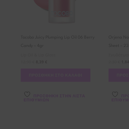
Tocobo Juicy Plumping Lip Oil 06 Berry
Orjena Nat
Candy – 4gr
Sheet – 23
Lip Oil & Lip Gloss
Ενυδάτωσ
12,90
€
8,39
€
2,30
€
1,8
ΠΡΟΣΘΉΚΗ ΣΤΟ ΚΑΛΆΘΙ
ΠΡΟΣ
ΠΡΌΣΘΉΚΗ ΣΤΗΝ ΛΊΣΤΑ
ΠΡ
ΕΠΙΘΥΜΙΏΝ
ΕΠΙΘΥΜ