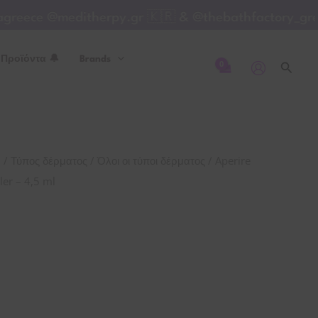
ece @meditherpy.gr 🇰🇷 & @thebathfactory_greece
 Προϊόντα 🔔
Brands
Αναζή
/
/
/ Aperire

Τύπος δέρματος
Όλοι οι τύποι δέρματος
er – 4,5 ml