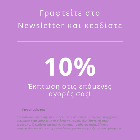
Γραφτείτε στο
Newsletter και κερδίστε
ΠΡΟΣΘΉΚΗ ΣΤΟ 
Κωδικός προϊόντος:
Μ/Δ
10%
Κατηγορίες:
Κορεάτικα προ
,
Πρόσωπο
Τα προϊόντα μας
Ετικέτα:
Aperire
Έκπτωση στις επόμενες
αγορές σας!
Υποσημείωση:
*Ο κωδικός έκπτωσης δεν μπορεί να συνδυαστεί με άλλους υπάρχοντες
κωδικούς έκπτωσης ή με προϊόντα που έχουν ήδη έκπτωση στον
ιστότοπο. Ο κωδικός μπορεί να χρησιμοποιηθεί σε οποιαδήποτε
παραγγελία για αόριστο χρονικό διάστημα και εφαρμόζεται μόνο μία φορά.
ΠΡ