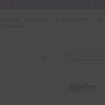
 🎁 με κάθε παραγγελία | Αντιπρόσωπος @orjenagre
Days Gifts 🎁
Προσφορές 🏷
Τα Προϊόντα Μας 💜
Νέα
Ποιοι Είμαστε
Aperire
/
Αρχική σελίδα
Shop by 
Day
Day Dream Cover Conceal
Dream
Cover
Concealer
–
4,5
ml