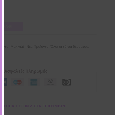
ΚΑΛΆΘΙ
,
,
,
,
ϊόντα
Μακιγιάζ
Νέα Προϊόντα
Όλοι οι τύποι δέρματος
 💜
Ασφαλείς Πληρωμές
ΌΣΘΉΚΗ ΣΤΗΝ ΛΊΣΤΑ ΕΠΙΘΥΜΙΏΝ