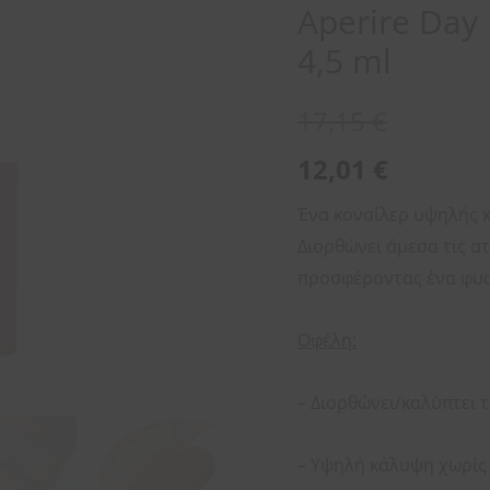
Aperire Day
ποσότητα
4,5 ml
17,15
€
12,01
€
Ένα κονσίλερ υψηλής κ
Διορθώνει άμεσα τις α
προσφέροντας ένα φυσι
Οφέλη:
– Διορθώνει/καλύπτει τ
– Υψηλή κάλυψη χωρίς