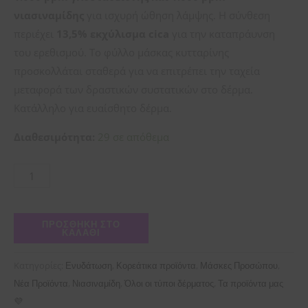
νιασιναμίδης
για ισχυρή ώθηση λάμψης. Η σύνθεση
περιέχει
13,5% εκχύλισμα cica
για την καταπράυνση
του ερεθισμού. Το φύλλο μάσκας κυτταρίνης
προσκολλάται σταθερά για να επιτρέπει την ταχεία
μεταφορά των δραστικών συστατικών στο δέρμα.
Κατάλληλο για ευαίσθητο δέρμα.
Διαθεσιμότητα:
29 σε απόθεμα
ΠΡΟΣΘΉΚΗ ΣΤΟ
ΚΑΛΆΘΙ
Κατηγορίες:
,
,
,
Ενυδάτωση
Κορεάτικα προϊόντα
Μάσκες Προσώπου
,
,
,
Νέα Προϊόντα
Νιασιναμίδη
Όλοι οι τύποι δέρματος
Τα προϊόντα μας
💜