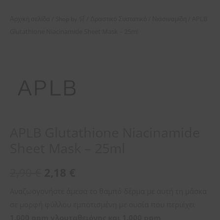
/
/
/
/ APLB
Αρχική σελίδα
Shop by 🛒
Δραστικό Συστατικό
Νιασιναμίδη
Glutathione Niacinamide Sheet Mask – 25ml
APLB Glutathione Niacinamide
Sheet Mask – 25ml
2,90
€
2,18
€
Αναζωογονήστε άμεσα το θαμπό δέρμα με αυτή τη μάσκα
σε μορφή φύλλου εμποτισμένη με ουσία που περιέχει
1.000 ppm γλουταθειόνης και 1.000 ppm