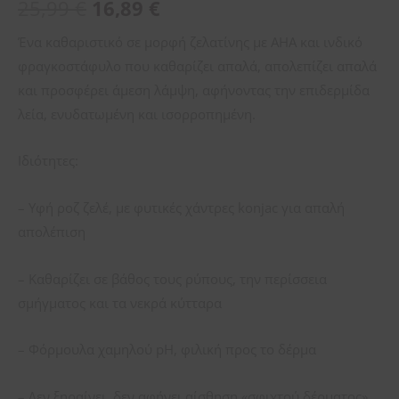
25,99
€
16,89
€
Ένα καθαριστικό σε μορφή ζελατίνης με AHA και ινδικό
φραγκοστάφυλο που καθαρίζει απαλά, απολεπίζει απαλά
και προσφέρει άμεση λάμψη, αφήνοντας την επιδερμίδα
λεία, ενυδατωμένη και ισορροπημένη.
Ιδιότητες:
– Υφή ροζ ζελέ, με φυτικές χάντρες konjac για απαλή
απολέπιση
– Καθαρίζει σε βάθος τους ρύπους, την περίσσεια
σμήγματος και τα νεκρά κύτταρα
– Φόρμουλα χαμηλού pH, φιλική προς το δέρμα
– Δεν ξηραίνει, δεν αφήνει αίσθηση «σφιχτού δέρματος»