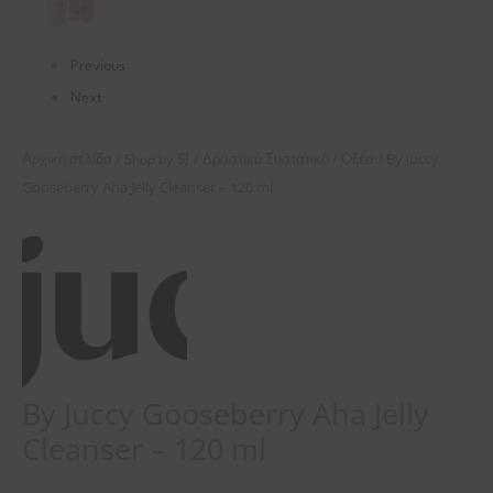
Previous
Next
/
/
/
/ By Juccy
Αρχική σελίδα
Shop by 🛒
Δραστικό Συστατικό
Οξέα
Gooseberry Aha Jelly Cleanser – 120 ml
By Juccy Gooseberry Aha Jelly
Cleanser – 120 ml