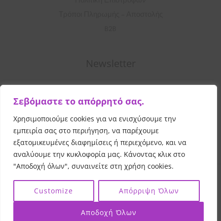
Πολιτική Επιστροφών
Τρόποι Πληρωμής – Αποστολής
B2B
Newsletter
Σ
Σεβόμαστε το απόρρητό σας.
υ
μ
Χρησιμοποιούμε cookies για να ενισχύσουμε την
Εγγραφή
π
εμπειρία σας στο περιήγηση, να παρέχουμε
λ
εξατομικευμένες διαφημίσεις ή περιεχόμενο, και να
αναλύουμε την κυκλοφορία μας. Κάνοντας κλικ στο
η
"Αποδοχή όλων", συναινείτε στη χρήση cookies.
ρ
Copyright © 2026 Vibrant Beauty
All Rights Reserved
ώ
|
|
Customize
Απόρριψη Όλων
Powered by
and
σ
Evangelou Print
Evangelou Web
τ
Αποδοχή Όλων