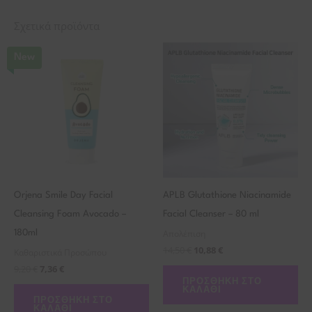
Σχετικά προϊόντα
New
Orjena Smile Day Facial
APLB Glutathione Niacinamide
Cleansing Foam Avocado –
Facial Cleanser – 80 ml
Απολέπιση
180ml
14,50
€
10,88
€
Καθαριστικά Προσώπου
9,20
€
7,36
€
ΠΡΟΣΘΉΚΗ ΣΤΟ
ΚΑΛΆΘΙ
ΠΡΟΣΘΉΚΗ ΣΤΟ
ΚΑΛΆΘΙ