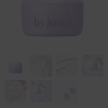
–
55
ml
ποσότητα