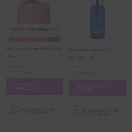
ΕΚΤΌΣ ΑΠΟΘΈΜΑΤΟΣ
Medicube Collagen Jelly Cream
Orjena Ultra Hyaluronic
– 50ml
Emulsion – 100 ml
Ενυδάτωση
Ενυδάτωση
26,90
€
17,49
€
20,75
€
16,60
€
ΔΙΑΒΆΣΤΕ
ΠΡΟΣΘΉΚΗ ΣΤΟ
ΠΕΡΙΣΣΌΤΕΡΑ
ΚΑΛΆΘΙ
ΠΡΌΣΘΉΚΗ ΣΤΗΝ
ΠΡΌΣΘΉΚΗ ΣΤΗΝ
ΛΊΣΤΑ ΕΠΙΘΥΜΙΏΝ
ΛΊΣΤΑ ΕΠΙΘΥΜΙΏΝ