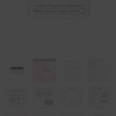
-
60
pcs.
ποσότητα