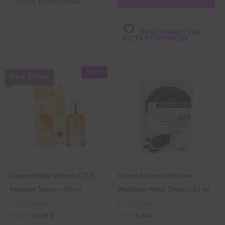
ΛΊΣΤΑ ΕΠΙΘΥΜΙΏΝ
ΠΡΌΣΘΉΚΗ ΣΤΗΝ
ΛΊΣΤΑ ΕΠΙΘΥΜΙΏΝ
Viral
Best Seller!
Orjena Bright Vitamin C EX
Orjena Natural Moisture
Intensive Serum – 50 ml
Blackbean Mask Sheet – 23 ml
Αντιγήρανση
Αντιγήρανση
14,99
€
11,99
€
2,30
€
1,84
€