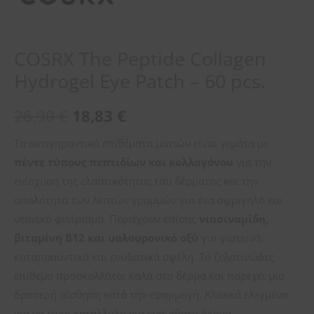
COSRX The Peptide Collagen
Hydrogel Eye Patch – 60 pcs.
26,90
€
18,83
€
Τα αντιγηραντικά επιθέματα ματιών είναι γεμάτα με
πέντε τύπους πεπτιδίων και κολλαγόνου
για την
ενίσχυση της ελαστικότητας του δέρματος και την
απαλότητα των λεπτών γραμμών για ένα σφριγηλό και
νεανικό φινίρισμα. Περιέχουν επίσης
νιασιναμίδη,
βιταμίνη Β12 και υαλουρονικό οξύ
για φωτεινά,
καταπραϋντικά και ενυδατικά οφέλη. Το ζελατινώδες
επίθεμα προσκολλάται καλά στο δέρμα και παρέχει μια
δροσερή αίσθηση κατά την εφαρμογή. Κλινικά ελεγμένο
για να είναι κατάλληλο για ευαίσθητο δέρμα.