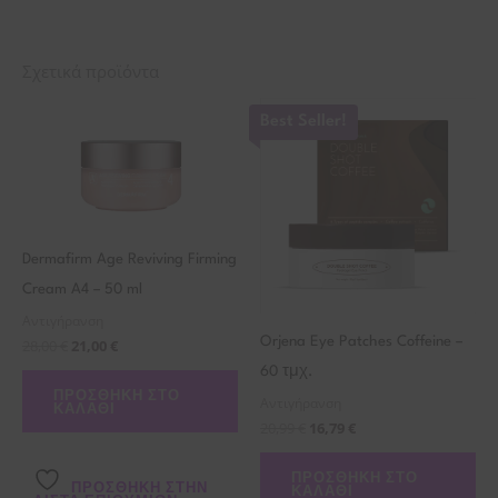
Σχετικά προϊόντα
Best Seller!
Dermafirm Age Reviving Firming
Cream A4 – 50 ml
Αντιγήρανση
Orjena Eye Patches Coffeine –
28,00
€
21,00
€
60 τμχ.
ΠΡΟΣΘΉΚΗ ΣΤΟ
Αντιγήρανση
ΚΑΛΆΘΙ
20,99
€
16,79
€
ΠΡΟΣΘΉΚΗ ΣΤΟ
ΠΡΌΣΘΉΚΗ ΣΤΗΝ
ΚΑΛΆΘΙ