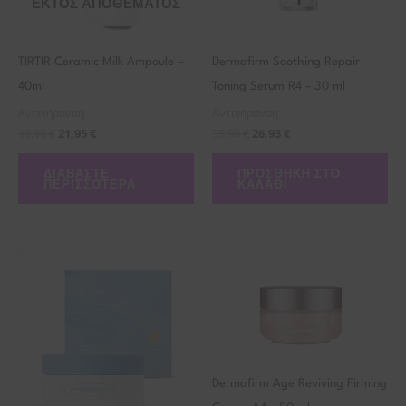
ΕΚΤΌΣ ΑΠΟΘΈΜΑΤΟΣ
TIRTIR Ceramic Milk Ampoule –
Dermafirm Soothing Repair
40ml
Toning Serum R4 – 30 ml
Αντιγήρανση
Αντιγήρανση
39,90
€
21,95
€
35,90
€
26,93
€
ΔΙΑΒΆΣΤΕ
ΠΡΟΣΘΉΚΗ ΣΤΟ
ΠΕΡΙΣΣΌΤΕΡΑ
ΚΑΛΆΘΙ
Dermafirm Age Reviving Firming