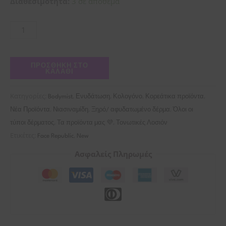
Διαθεσιμότητα:
3 σε απόθεμα
ΠΡΟΣΘΉΚΗ ΣΤΟ
ΚΑΛΆΘΙ
Κατηγορίες:
,
,
,
,
Bodymist
Ενυδάτωση
Κολογόνο
Κορεάτικα προϊόντα
,
,
,
Νέα Προϊόντα
Νιασιναμίδη
Ξηρό/ αφυδατωμένο δέρμα
Όλοι οι
,
,
τύποι δέρματος
Τα προϊόντα μας 💜
Τονωτικές Λοσιόν
Ετικέτες:
,
Face Republic
New
Ασφαλείς Πληρωμές