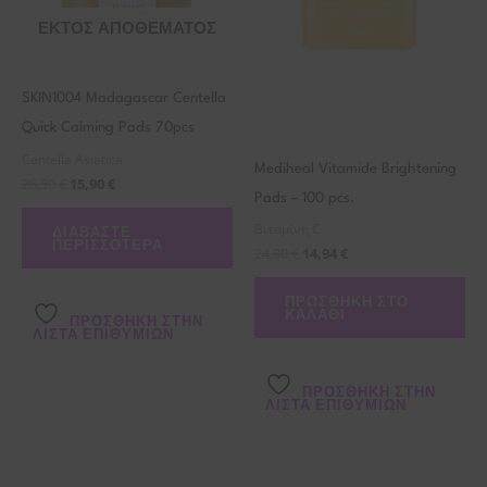
ΕΚΤΌΣ ΑΠΟΘΈΜΑΤΟΣ
SKIN1004 Madagascar Centella
Quick Calming Pads 70pcs
Centella Asiatica
Mediheal Vitamide Brightening
26,50
€
15,90
€
Pads – 100 pcs.
Βιταμίνη C
ΔΙΑΒΆΣΤΕ
ΠΕΡΙΣΣΌΤΕΡΑ
24,90
€
14,94
€
ΠΡΟΣΘΉΚΗ ΣΤΟ
ΚΑΛΆΘΙ
ΠΡΌΣΘΉΚΗ ΣΤΗΝ
ΛΊΣΤΑ ΕΠΙΘΥΜΙΏΝ
ΠΡΌΣΘΉΚΗ ΣΤΗΝ
ΛΊΣΤΑ ΕΠΙΘΥΜΙΏΝ