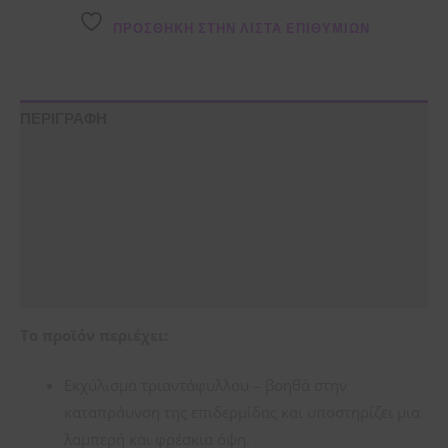
ΠΡΌΣΘΉΚΗ ΣΤΗΝ ΛΊΣΤΑ ΕΠΙΘΥΜΙΏΝ
ΠΕΡΙΓΡΑΦΗ
ΣΥΣΤΑΤΙΚΑ
ΟΔΗΓΙΕΣ ΧΡΗΣΗΣ
Εταιρία
Αξιολογήσεις (0)
Το προϊόν περιέχει:
Εκχύλισμα τριαντάφυλλου – βοηθά στην
καταπράυνση της επιδερμίδας και υποστηρίζει μια
λαμπερή και φρέσκια όψη.