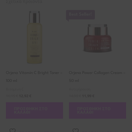
Σχετικά προϊόντα
Best Seller!
Orjena Vitamin C Bright Toner –
Orjena Power Collagen Cream –
100 ml
50 ml
Βιταμίνη C
Αντιγήρανση
16,15
€
12,92
€
14,99
€
11,99
€
ΠΡΟΣΘΉΚΗ ΣΤΟ
ΠΡΟΣΘΉΚΗ ΣΤΟ
ΚΑΛΆΘΙ
ΚΑΛΆΘΙ