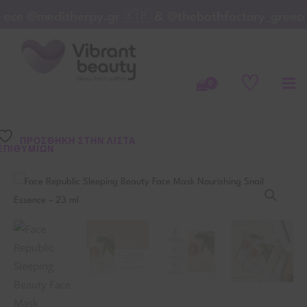
Sleeping
Μετάβαση
ce @meditherpy.gr 🇰🇷 & @thebathfactory_greece
Beauty
στο
Face
περιεχόμενο
Mask
♡
Nourishing
Snail
Essence
–
ΠΡΌΣΘΉΚΗ ΣΤΗΝ ΛΊΣΤΑ
ΕΠΙΘΥΜΙΏΝ
23
ml
Face
ποσότητα
Republic
Sleeping
Beauty
Face
Mask
Nourishing