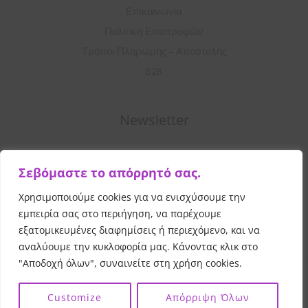
Επικοινωνία
Πολιτική Επιστροφών
Τρόποι Πληρωμής – Αποστολής
B2B
Newsletter
Σ
Σεβόμαστε το απόρρητό σας.
υ
μ
Χρησιμοποιούμε cookies για να ενισχύσουμε την
Εγγραφή
π
εμπειρία σας στο περιήγηση, να παρέχουμε
λ
εξατομικευμένες διαφημίσεις ή περιεχόμενο, και να
αναλύουμε την κυκλοφορία μας. Κάνοντας κλικ στο
η
"Αποδοχή όλων", συναινείτε στη χρήση cookies.
ρ
Copyright © 2026 Vibrant Beauty
All Rights Reserved
ώ
|
|
Customize
Απόρριψη Όλων
Powered by
and
σ
Evangelou Print
Evangelou Web