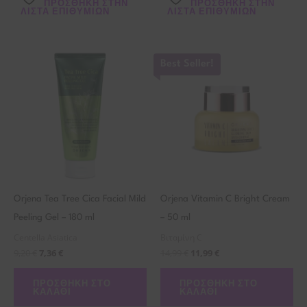
ΠΡΌΣΘΉΚΗ ΣΤΗΝ
ΠΡΌΣΘΉΚΗ ΣΤΗΝ
ΛΊΣΤΑ ΕΠΙΘΥΜΙΏΝ
ΛΊΣΤΑ ΕΠΙΘΥΜΙΏΝ
Best Seller!
Orjena Tea Tree Cica Facial Mild
Orjena Vitamin C Bright Cream
Peeling Gel – 180 ml
– 50 ml
Centella Asiatica
Βιταμίνη C
9,20
€
7,36
€
14,99
€
11,99
€
ΠΡΟΣΘΉΚΗ ΣΤΟ
ΠΡΟΣΘΉΚΗ ΣΤΟ
ΚΑΛΆΘΙ
ΚΑΛΆΘΙ