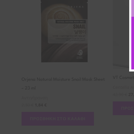
VT Cosmeti
Orjena Natural Moisture Snail Mask Sheet
Centella A
– 23 ml
42,90
€
27
Αντιγήρανση
2,30
€
1,84
€
ΠΡΟΣ
ΠΡΟΣΘΉΚΗ ΣΤΟ ΚΑΛΆΘΙ