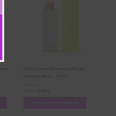
nsive
Orjena Vitamin Brightening Micellar
Cleansing Water – 300ml
Βιταμίνη C
13,60
€
10,88
€
ΠΡΟΣΘΉΚΗ ΣΤΟ ΚΑΛΆΘΙ