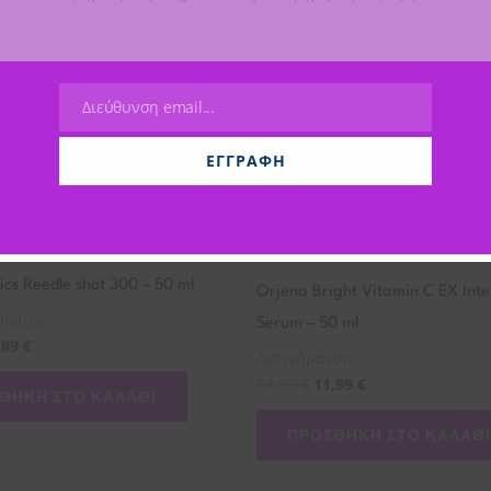
Διεύθυνση email...
Email
ΕΓΓΡΑΦΉ
cs Reedle shot 300 – 50 ml
Orjena Bright Vitamin C EX Inte
siatica
Serum – 50 ml
,89
€
Αντιγήρανση
14,99
€
11,99
€
ΘΉΚΗ ΣΤΟ ΚΑΛΆΘΙ
ΠΡΟΣΘΉΚΗ ΣΤΟ ΚΑΛΆΘΙ