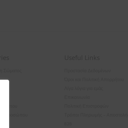
ies
Useful Links
ση Σώματος
Προστασία Δεδομένων
Όροι και Πολιτική Απορρήτου
ά
Λίγα λόγια για εμάς
Επικοινωνία
ροσώπου
Πολιτική Επιστροφών
ός Προσώπου
Τρόποι Πληρωμής – Αποστολή
B2B