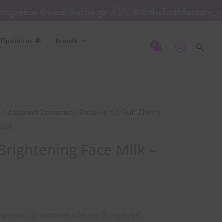
Brightening
greece @meditherpy.gr 🇰🇷 & @thebathfactory_gre
Face
Milk
 Προϊόντα 🔔
Brands
-
Αναζή
40ml
ποσότητα
/
/
/ Fluff Cherry

Δραστικό Συστατικό
Βιταμίνη C
40ml
 Brightening Face Milk –
 κερασιού, νιασιναμίδη και βιταμίνη C.