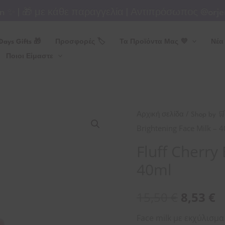
 | 🎁 με κάθε παραγγελία | Αντιπρόσωπος @orjena
Days Gifts 🎁
Προσφορές 🏷
Τα Προϊόντα Μας 💜
Νέα
Ποιοι Είμαστε
Fluff
/
Αρχική σελίδα
Shop by 
Cherry
Brightening Face Milk – 
Brightening
Fluff Cherry
Face
40ml
Milk
-
15,50
€
8,53
€
40ml
ποσότητα
Face milk με εκχύλισμα