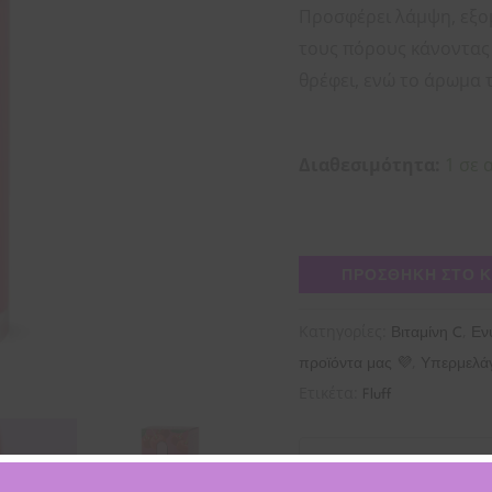
Προσφέρει λάμψη, εξομ
τους πόρους κάνοντας 
θρέφει, ενώ το άρωμα 
Διαθεσιμότητα:
1 σε 
ΠΡΟΣΘΉΚΗ ΣΤΟ 
Κατηγορίες:
,
Βιταμίνη C
Εν
,
προϊόντα μας 💜
Υπερμελά
Ετικέτα:
Fluff