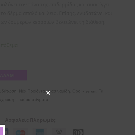
αλύνει τον τόνο της επιδερμίδας και συσφίγγει
το δέρμα απαλό και λείο. Επίσης, ενυδατώνει και
των ζουμερών κερασιών βελτιώνει τη διάθεσή.
απόθεμα
ΚΑΛΆΘΙ
,
,
,
,
υδάτωση
Νέα Προϊόντα
Νιασιναμίδη
Οροί - serum
Τα
Close
γχρωση - μαύρα στίγματα
this
module
Ασφαλείς Πληρωμές