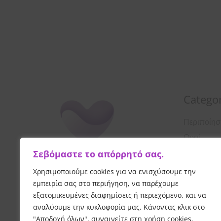
Categor
Περιποίη
Οροί
Σεβόμαστε το απόρρητό σας.
Αντιηλιακ
Λοσιόν
Χρησιμοποιούμε cookies για να ενισχύσουμε την
εμπειρία σας στο περιήγηση, να παρέχουμε
Κρέμες Π
εξατομικευμένες διαφημίσεις ή περιεχόμενο, και να
Καθαρισμ
αναλύουμε την κυκλοφορία μας. Κάνοντας κλικ στο
"Αποδοχή όλων", συναινείτε στη χρήση cookies.