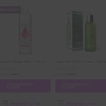
Best Seller!
Orjena Collagen Toner – 250 ml
Orjena Tea Tree Cica Toner – 120 ml
Αντιγήρανση
Centella Asiatica
10,60
€
8,48
€
26,20
€
20,96
€
ΠΡΟΣΘΉΚΗ ΣΤΟ
ΠΡΟΣΘΉΚΗ ΣΤΟ
ΚΑΛΆΘΙ
ΚΑΛΆΘΙ
ΠΡΌΣΘΉΚΗ ΣΤΗΝ
ΠΡΌΣΘΉΚΗ ΣΤΗΝ