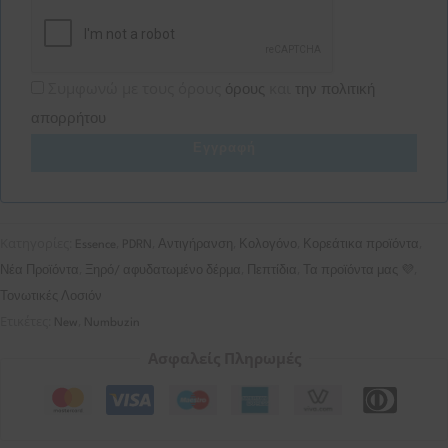
Συμφωνώ με τους όρους
και
όρους
την πολιτική
απορρήτου
Εγγραφή
Κατηγορίες:
,
,
,
,
,
Essence
PDRN
Αντιγήρανση
Κολογόνο
Κορεάτικα προϊόντα
,
,
,
,
Νέα Προϊόντα
Ξηρό/ αφυδατωμένο δέρμα
Πεπτίδια
Τα προϊόντα μας 💜
Τονωτικές Λοσιόν
Ετικέτες:
,
New
Numbuzin
Ασφαλείς Πληρωμές