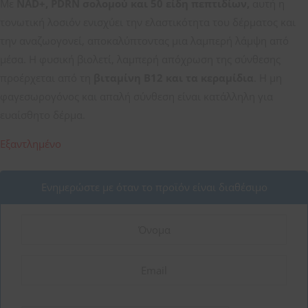
Με
NAD+, PDRN σολομού και 50 είδη πεπτιδίων,
αυτή η
τονωτική λοσιόν ενισχύει την ελαστικότητα του δέρματος και
την αναζωογονεί, αποκαλύπτοντας μια λαμπερή λάμψη από
μέσα. Η φυσική βιολετί, λαμπερή απόχρωση της σύνθεσης
προέρχεται από τη
βιταμίνη Β12 και τα κεραμίδια
. Η μη
φαγεσωρογόνος και απαλή σύνθεση είναι κατάλληλη για
ευαίσθητο δέρμα.
Εξαντλημένο
Ενημερώστε με όταν το προϊόν είναι διαθέσιμο