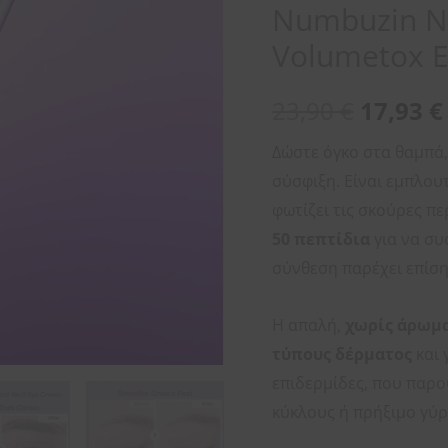
Numbuzin No
10ml
ποσότητα
Volumetox E
23,90
€
17,93
€
Δώστε όγκο στα θαμπά,
σύσφιξη. Είναι εμπλου
φωτίζει τις σκούρες πε
50 πεπτίδια
για να συ
σύνθεση παρέχει επίση
Η απαλή,
χωρίς άρωμ
τύπους δέρματος
και 
επιδερμίδες, που παρ
κύκλους ή πρήξιμο γύρ