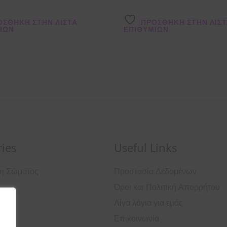
ΌΣΘΉΚΗ ΣΤΗΝ ΛΊΣΤΑ
ΠΡΌΣΘΉΚΗ ΣΤΗΝ ΛΊΣ
ΙΏΝ
ΕΠΙΘΥΜΙΏΝ
ies
Useful Links
ση Σώματος
Προστασία Δεδομένων
Όροι και Πολιτική Απορρήτου
ά
Λίγα λόγια για εμάς
Επικοινωνία