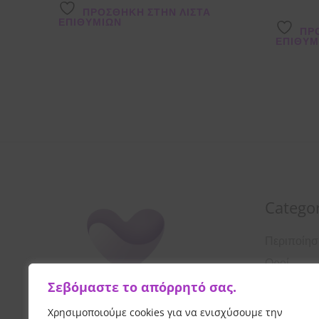
ΠΡΌΣΘΉΚΗ ΣΤΗΝ ΛΊΣΤΑ
ΕΠΙΘΥΜΙΏΝ
ΠΡ
ΕΠΙΘΥΜ
Categor
Περιποίη
Οροί
Σεβόμαστε το απόρρητό σας.
Αντιηλιακ
Λοσιόν
Χρησιμοποιούμε cookies για να ενισχύσουμε την