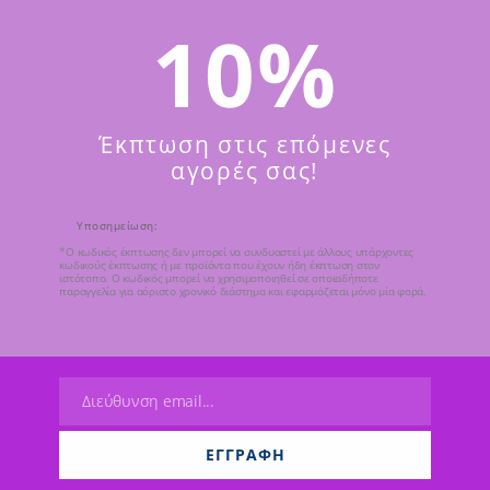
ΠΡ
10%
ΦΥΛΑΞΗ
Εταιρία
Αξιολογήσεις (0)
Έκπτωση στις επόμενες
αγορές σας!
ντατική φροντίδα στην ευαίσθητη περιοχή κάτω από τα μάτ
Υποσημείωση:
ια την εξομάλυνση των ρυτίδων και των λεπτών γραμμών, ε
*Ο κωδικός έκπτωσης δεν μπορεί να συνδυαστεί με άλλους υπάρχοντες
κωδικούς έκπτωσης ή με προϊόντα που έχουν ήδη έκπτωση στον
ν.
ιστότοπο. Ο κωδικός μπορεί να χρησιμοποιηθεί σε οποιαδήποτε
παραγγελία για αόριστο χρονικό διάστημα και εφαρμόζεται μόνο μία φορά.
του δερματικού φραγμού για την πρόληψη της φθοράς και
 και στη βελτίωση της υπερμελάγχρωσης με νιασιναμίδη 
Διεύθυνση email...
Email
ΕΓΓΡΑΦΉ