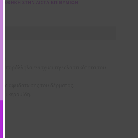
ΌΣΘΉΚΗ ΣΤΗΝ ΛΊΣΤΑ ΕΠΙΘΥΜΙΏΝ
ια.
νώ παράλληλα ενισχύει την ελαστικότητα του
 της αφυδάτωσης του δέρματος.
και κεραμίδη.