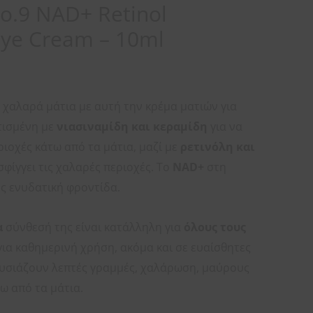
.9 NAD+ Retinol
ye Cream – 10ml
 χαλαρά μάτια με αυτή την κρέμα ματιών για
τισμένη με
νιασιναμίδη και κεραμίδη
για να
ριοχές κάτω από τα μάτια, μαζί με
ρετινόλη και
σφίγγει τις χαλαρές περιοχές. Το
NAD+
στη
ς ενυδατική φροντίδα.
α
σύνθεσή της είναι κατάλληλη για
όλους τους
για καθημερινή χρήση, ακόμα και σε ευαίσθητες
ουσιάζουν λεπτές γραμμές, χαλάρωση, μαύρους
ω από τα μάτια.