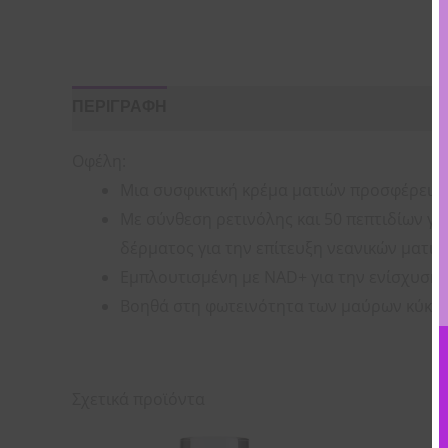
ΠΕΡΙΓΡΑΦΗ
ΟΔΗΓΙΕΣ ΧΡΗΣΗΣ
ΣΥΣΤΑΤΙΚΑ
Οφέλη:
Μια συσφικτική κρέμα ματιών προσφέρει ε
Με σύνθεση ρετινόλης και 50 πεπτιδίων γ
δέρματος για την επίτευξη νεανικών ματιώ
Εμπλουτισμένη με NAD+ για την ενίσχυση 
Βοηθά στη φωτεινότητα των μαύρων κύκλων
Σχετικά προϊόντα