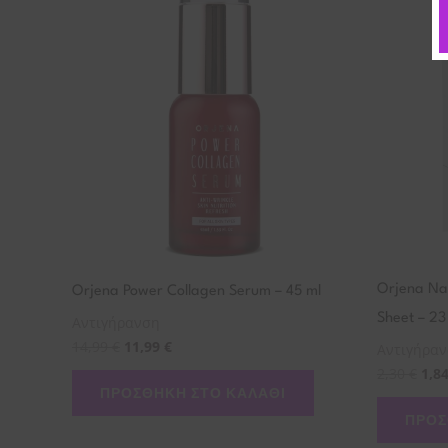
Orjena Na
Orjena Power Collagen Serum – 45 ml
Sheet – 23
Αντιγήρανση
14,99
€
11,99
€
Αντιγήρα
2,30
€
1,8
ΠΡΟΣΘΉΚΗ ΣΤΟ ΚΑΛΆΘΙ
ΠΡΟΣ