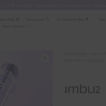
 | 🎁 με κάθε παραγγελία | Αντιπρόσωπος @orjena
Days Gifts 🎁
Προσφορές 🏷
Τα Προϊόντα Μας 💜
Νέα
Ποιοι Είμαστε
Numbuzin
/
Αρχική σελίδα
Shop by 
No.9
NAD+ Retinol Volumetox
NAD+
Retinol
Volumetox
Eye
Cream
-