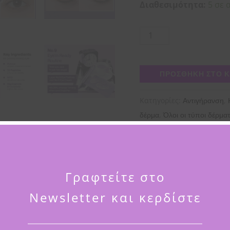
Διαθεσιμότητα:
5 σε 
ΠΡΟΣΘΉΚΗ ΣΤΟ 
Κατηγορίες:
,
Αντιγήρανση
,
δέρμα
Όλοι οι τύποι δέρμα
,
μας 💜
Τύπος δέρματος
Ετικέτα:
Numbuzin
Γραφτείτε στο
Newsletter και κερδίστε