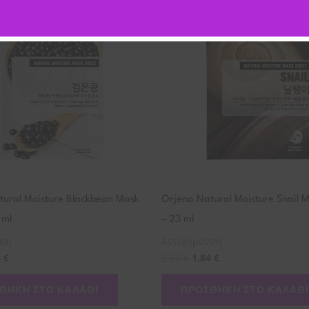
tural Moisture Blackbean Mask
Orjena Natural Moisture Snail 
 ml
– 23 ml
νση
Αντιγήρανση
4
€
2,30
€
1,84
€
ΘΉΚΗ ΣΤΟ ΚΑΛΆΘΙ
ΠΡΟΣΘΉΚΗ ΣΤΟ ΚΑΛΆΘΙ