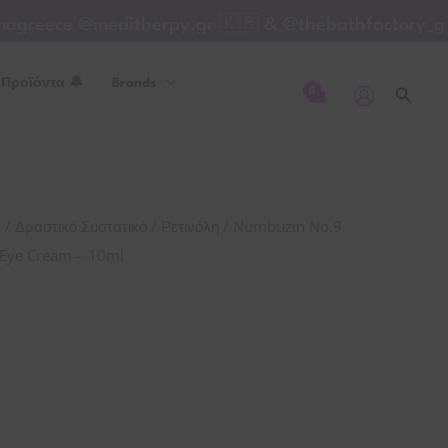
NAD+
greece @meditherpy.gr 🇰🇷 & @thebathfactory_gre
Retinol
Volumetox
 Προϊόντα 🔔
Brands
Eye
Αναζή
Cream
-
10ml
ποσότητα
/
/
/ Numbuzin No.9

Δραστικό Συστατικό
Ρετινόλη
 Eye Cream – 10ml