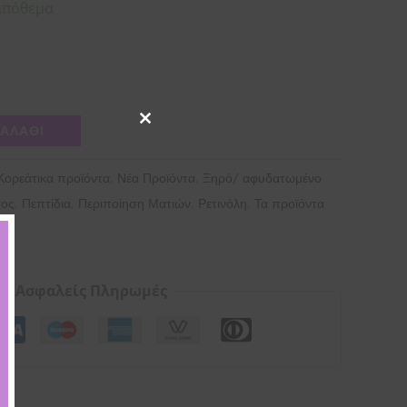
απόθεμα
Close
ΚΑΛΆΘΙ
this
module
,
,
Κορεάτικα προϊόντα
Νέα Προϊόντα
Ξηρό/ αφυδατωμένο
,
,
,
,
τος
Πεπτίδια
Περιποίηση Ματιών
Ρετινόλη
Τα προϊόντα
Ασφαλείς Πληρωμές