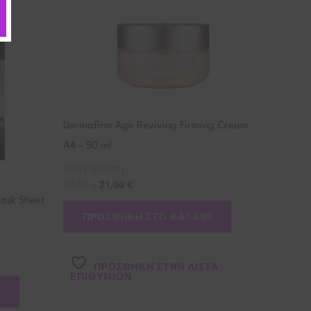
Dermafirm Age Reviving Firming Cream
A4 – 50 ml
Αντιγήρανση
28,00
€
21,00
€
Mask Sheet
ΠΡΟΣΘΉΚΗ ΣΤΟ ΚΑΛΆΘΙ
ΠΡΌΣΘΉΚΗ ΣΤΗΝ ΛΊΣΤΑ
ΕΠΙΘΥΜΙΏΝ