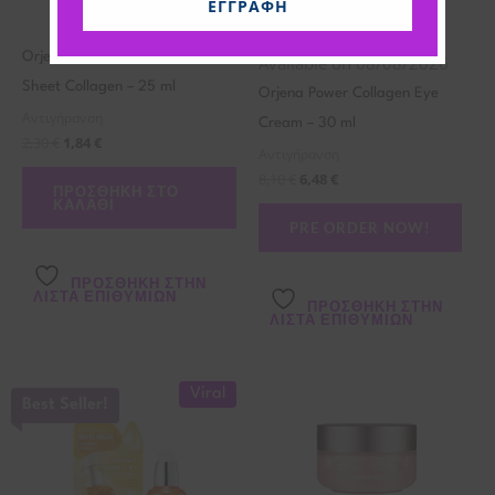
ΕΓΓΡΑΦΉ
Orjena Natural Moisture Mask
Available on 08/08/2026
Sheet Collagen – 25 ml
Orjena Power Collagen Eye
Αντιγήρανση
Cream – 30 ml
2,30
€
1,84
€
Αντιγήρανση
8,10
€
6,48
€
ΠΡΟΣΘΉΚΗ ΣΤΟ
ΚΑΛΆΘΙ
PRE ORDER NOW!
ΠΡΌΣΘΉΚΗ ΣΤΗΝ
ΛΊΣΤΑ ΕΠΙΘΥΜΙΏΝ
ΠΡΌΣΘΉΚΗ ΣΤΗΝ
ΛΊΣΤΑ ΕΠΙΘΥΜΙΏΝ
Viral
Best Seller!