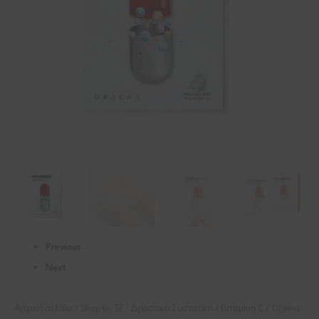
25
ml
ποσότητα
Previous
Next
/
/
/
/ Orjena
Αρχική σελίδα
Shop by 🛒
Δραστικό Συστατικό
Βιταμίνη C