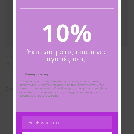
ΟΔΗΓΙΕΣ ΧΡΗΣΗΣ
ΣΥΣΤΑΤΙΚΑ
10%
Εταιρία
Αξιολογήσεις (0)
Έκπτωση στις επόμενες
Χωρίς σιλικόνη. Χωρίς θειικά άλατα. Χωρίς parabens.
αγορές σας!
Πιστοποιημένο vegan.
Υποσημείωση:
*Ο κωδικός έκπτωσης δεν μπορεί να συνδυαστεί με άλλους
υπάρχοντες κωδικούς έκπτωσης ή με προϊόντα που έχουν ήδη
Σχετικά προϊόντα
έκπτωση στον ιστότοπο. Ο κωδικός μπορεί να χρησιμοποιηθεί σε
οποιαδήποτε παραγγελία για αόριστο χρονικό διάστημα και
εφαρμόζεται μόνο μία φορά.
Διεύθυνση email...
Email