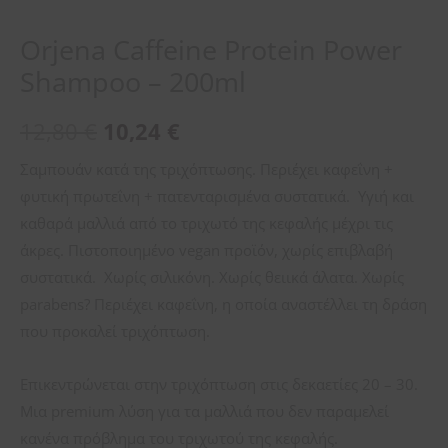
Orjena Caffeine Protein Power
Shampoo – 200ml
12,80
€
10,24
€
Σαμπουάν κατά της τριχόπτωσης. Περιέχει καφεΐνη +
φυτική πρωτεΐνη + πατενταρισμένα συστατικά. Υγιή και
καθαρά μαλλιά από το τριχωτό της κεφαλής μέχρι τις
άκρες. Πιστοποιημένο vegan προϊόν, χωρίς επιβλαβή
συστατικά. Χωρίς σιλικόνη. Χωρίς θειικά άλατα. Χωρίς
parabens? Περιέχει καφεΐνη, η οποία αναστέλλει τη δράση
που προκαλεί τριχόπτωση.
Επικεντρώνεται στην τριχόπτωση στις δεκαετίες 20 – 30.
Μια premium λύση για τα μαλλιά που δεν παραμελεί
κανένα πρόβλημα του τριχωτού της κεφαλής.