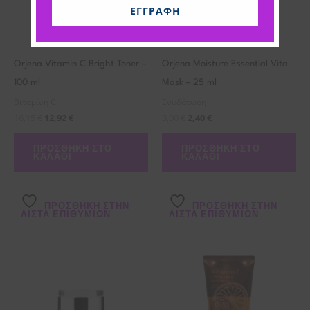
ΕΓΓΡΑΦΉ
Orjena Vitamin C Bright Toner –
Orjena Moisture Essential Vita
100 ml
Mask – 25 ml
Βιταμίνη C
Ενυδάτωση
16,15
€
12,92
€
3,00
€
2,40
€
ΠΡΟΣΘΉΚΗ ΣΤΟ
ΠΡΟΣΘΉΚΗ ΣΤΟ
ΚΑΛΆΘΙ
ΚΑΛΆΘΙ
ΠΡΌΣΘΉΚΗ ΣΤΗΝ
ΠΡΌΣΘΉΚΗ ΣΤΗΝ
ΛΊΣΤΑ ΕΠΙΘΥΜΙΏΝ
ΛΊΣΤΑ ΕΠΙΘΥΜΙΏΝ