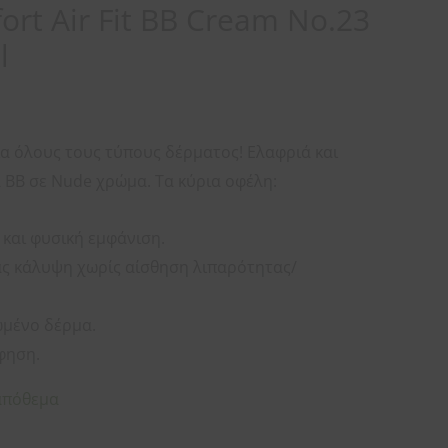
ort Air Fit BB Cream No.23
l
α όλους τους τύπους δέρματος! Ελαφριά και
 BB σε Nude χρώμα. Τα κύρια οφέλη:
και φυσική εμφάνιση.
ς κάλυψη χωρίς αίσθηση λιπαρότητας/
ωμένο δέρμα.
φηση.
απόθεμα