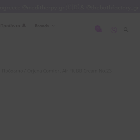
Air
reece @meditherpy.gr 🇰🇷 & @thebathfactory_gree
Fit
BB
 Προϊόντα 🔔
Brands
Cream
Αναζή
No.23
Nude
-
50
/
/ Orjena Comfort Air Fit BB Cream No.23
Πρόσωπο
ml
ποσότητα