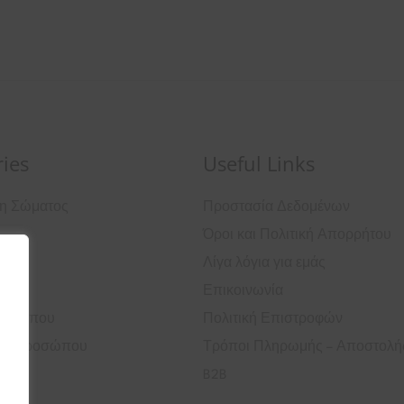
ies
Useful Links
ση Σώματος
Προστασία Δεδομένων
Όροι και Πολιτική Απορρήτου
ά
Λίγα λόγια για εμάς
Επικοινωνία
ροσώπου
Πολιτική Επιστροφών
ός Προσώπου
Τρόποι Πληρωμής – Αποστολή
B2B