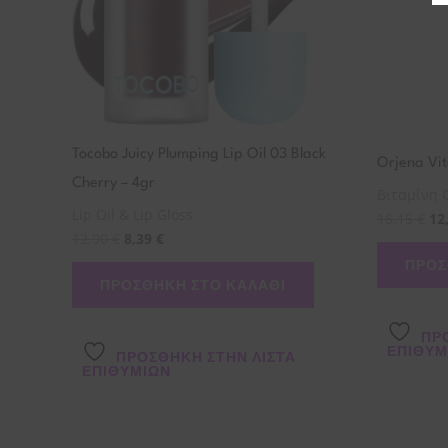
Tocobo Juicy Plumping Lip Oil 03 Black
Orjena Vit
Cherry – 4gr
Βιταμίνη 
Lip Oil & Lip Gloss
16,15
€
12
12,90
€
8,39
€
ΠΡΟΣ
ΠΡΟΣΘΉΚΗ ΣΤΟ ΚΑΛΆΘΙ
ΠΡ
ΕΠΙΘΥΜ
ΠΡΌΣΘΉΚΗ ΣΤΗΝ ΛΊΣΤΑ
ΕΠΙΘΥΜΙΏΝ