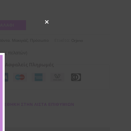
ΚΑΛΆΘΙ
Close
this
module
,
,
Ετικέτα:
ϊόντα
Μακιγιάζ
Πρόσωπο
Orjena
εις πελατών)
Ασφαλείς Πληρωμές
ΌΣΘΉΚΗ ΣΤΗΝ ΛΊΣΤΑ ΕΠΙΘΥΜΙΏΝ