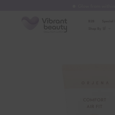
Μετάβαση
Glow from within ✨
στο
περιεχόμενο
B2B
Special 
Shop By 🛒