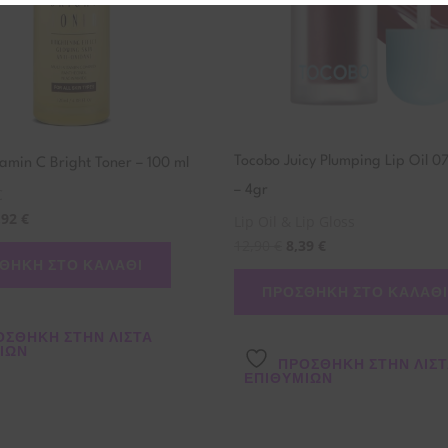
Tocobo Juicy Plumping Lip Oil 0
amin C Bright Toner – 100 ml
– 4gr
C
,92
€
Lip Oil & Lip Gloss
12,90
€
8,39
€
ΘΉΚΗ ΣΤΟ ΚΑΛΆΘΙ
ΠΡΟΣΘΉΚΗ ΣΤΟ ΚΑΛΆΘΙ
ΌΣΘΉΚΗ ΣΤΗΝ ΛΊΣΤΑ
ΙΏΝ
ΠΡΌΣΘΉΚΗ ΣΤΗΝ ΛΊΣ
ΕΠΙΘΥΜΙΏΝ