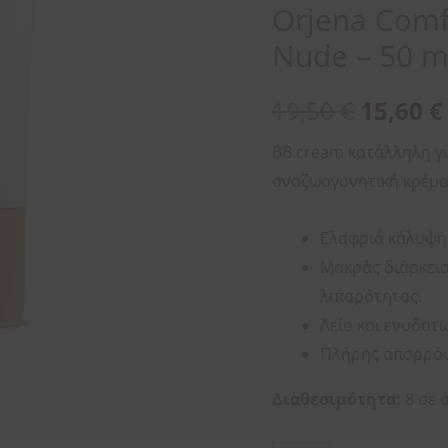
Orjena Comf
-
50
Nude – 50 m
ml
ποσότητα
19,50
€
15,60
€
BB cream κατάλληλη γι
αναζωογονητική κρέμα
Ελαφριά κάλυψη 
Μακράς διάρκεια
λιπαρότητας.
Λείο και ενυδατ
Πλήρης απορρό
Διαθεσιμότητα:
8 σε 