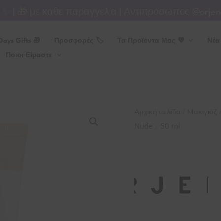
 | 🎁 με κάθε παραγγελία | Αντιπρόσωπος @orjenag
Days Gifts 🎁
Προσφορές 🏷
Τα Προϊόντα Μας 💜
Νέα
Ποιοι Είμαστε
Orjena
/
Αρχική σελίδα
Μακιγιάζ
Comfort
Nude – 50 ml
Air
Fit
BB
Cream
No.23
Nude