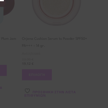
παραλλαγές.
Οι
επιλογές
μπορούν
να
επιλεγούν
7 Plum Jam
Orjena Cushion Serum to Powder SPF50+
στη
PA+++ – 14 gr.
σελίδα
Αντιηλιακά
του
23,90
€
19,12
€
προϊόντος
ΕΠΙΛΟΓΉ
ΤΑ
ΠΡΌΣΘΉΚΗ ΣΤΗΝ ΛΊΣΤΑ
ΕΠΙΘΥΜΙΏΝ