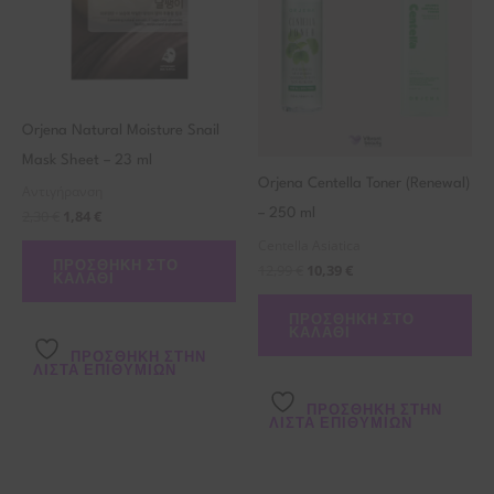
Orjena Natural Moisture Snail
Mask Sheet – 23 ml
Orjena Centella Toner (Renewal)
Αντιγήρανση
2,30
€
1,84
€
– 250 ml
Centella Asiatica
ΠΡΟΣΘΉΚΗ ΣΤΟ
12,99
€
10,39
€
ΚΑΛΆΘΙ
ΠΡΟΣΘΉΚΗ ΣΤΟ
ΚΑΛΆΘΙ
ΠΡΌΣΘΉΚΗ ΣΤΗΝ
ΛΊΣΤΑ ΕΠΙΘΥΜΙΏΝ
ΠΡΌΣΘΉΚΗ ΣΤΗΝ
ΛΊΣΤΑ ΕΠΙΘΥΜΙΏΝ