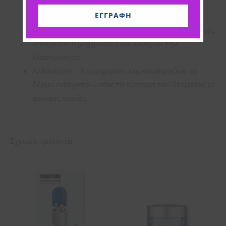
διατήρηση της ζωτικότητας και της υγείας του
ΕΓΓΡΑΦΉ
δέρματος.
Xanthan Gum – Διατηρεί την υγρασία του δέρματος,
αποτρέπει την ξηρότητα και ενισχύει την
ελαστικότητα.
Αλλαντοΐνη – Καταπραΰνει και καταπραΰνει το
δέρμα ενεργοποιώντας τα κύτταρα του δέρματος με
φυσικές ουσίες.
Σχετικά προϊόντα