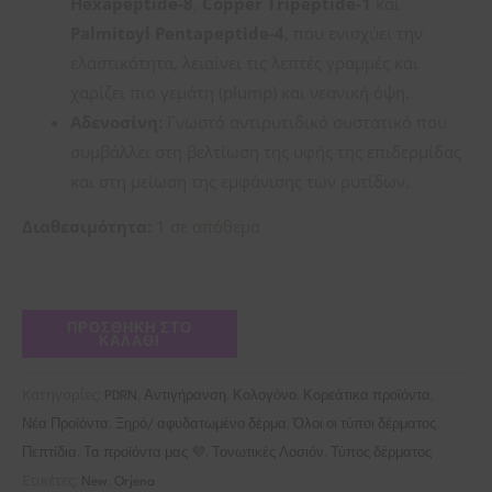
Hexapeptide-8
,
Copper Tripeptide-1
και
Palmitoyl Pentapeptide-4
, που ενισχύει την
ελαστικότητα, λειαίνει τις λεπτές γραμμές και
χαρίζει πιο γεμάτη (plump) και νεανική όψη.
Αδενοσίνη:
Γνωστό αντιρυτιδικό συστατικό που
συμβάλλει στη βελτίωση της υφής της επιδερμίδας
και στη μείωση της εμφάνισης των ρυτίδων.
Διαθεσιμότητα:
1 σε απόθεμα
ΠΡΟΣΘΉΚΗ ΣΤΟ
ΚΑΛΆΘΙ
Κατηγορίες:
,
,
,
,
PDRN
Αντιγήρανση
Κολογόνο
Κορεάτικα προϊόντα
,
,
,
Νέα Προϊόντα
Ξηρό/ αφυδατωμένο δέρμα
Όλοι οι τύποι δέρματος
,
,
,
Πεπτίδια
Τα προϊόντα μας 💜
Τονωτικές Λοσιόν
Τύπος δέρματος
Ετικέτες:
,
New
Orjena