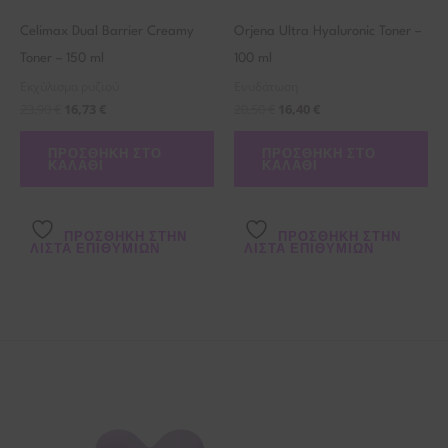
Celimax Dual Barrier Creamy
Orjena Ultra Hyaluronic Toner –
Toner – 150 ml
100 ml
Εκχύλισμα ρυζιού
Ενυδάτωση
23,90
€
16,73
€
20,50
€
16,40
€
ΠΡΟΣΘΉΚΗ ΣΤΟ
ΠΡΟΣΘΉΚΗ ΣΤΟ
ΚΑΛΆΘΙ
ΚΑΛΆΘΙ
ΠΡΌΣΘΉΚΗ ΣΤΗΝ
ΠΡΌΣΘΉΚΗ ΣΤΗΝ
ΛΊΣΤΑ ΕΠΙΘΥΜΙΏΝ
ΛΊΣΤΑ ΕΠΙΘΥΜΙΏΝ