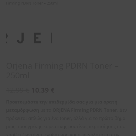
Firming PDRN Toner – 250ml
Orjena Firming PDRN Toner –
250ml
12,99
€
10,39
€
Προετοιμάστε την επιδερμίδα σας για μια ορατή
μεταμόρφωση
με το
ORJENA Firming PDRN Toner
. Δεν
πρόκειται απλώς για ένα toner, αλλά για το πρώτο βήμα
μιας προηγμένης κορεάτικης ρουτίνας περιποίησης που
χαρίζει ζωντάνια, ενυδάτωση και σφριγηλότητα στην