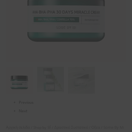
AHA-
BHA-
PHA
-
60ml
ποσότητα
Previous
Next
/
/
/
/ Some By Mi
Αρχική σελίδα
Shop by 🛒
Δραστικό Συστατικό
Οξέα