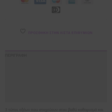
ΠΡΌΣΘΉΚΗ ΣΤΗΝ ΛΊΣΤΑ ΕΠΙΘΥΜΙΏΝ
ΠΕΡΙΓΡΑΦΗ
ΟΔΗΓΙΕΣ ΧΡΗΣΗΣ
ΣΥΣΤΑΤΙΚΑ
ΦΥΛΑΞΗ
Αξιολογήσεις (0)
3 τύποι οξέων που στοχεύουν στον βαθύ καθαρισμό και