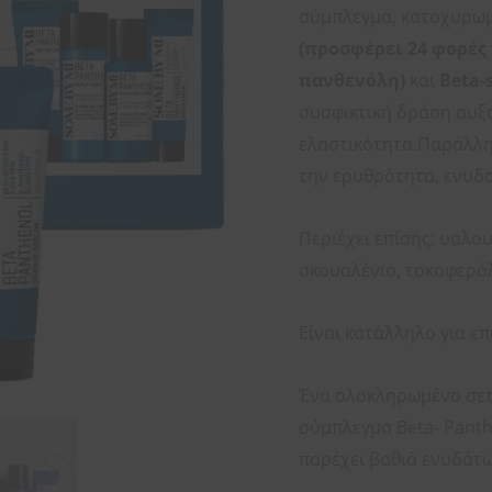
-
σύμπλεγμα, κατοχυρωμ
4
(προσφέρει 24 φορές
pcs
πανθενόλη)
και
Beta-s
ποσότητα
συσφικτική δράση αυξ
ελαστικότητα.Παράλληλ
την ερυθρότητα, ενυδα
Περιέχει επίσης: υαλου
σκουαλένιο, τοκοφερόλ
Είναι κατάλληλο για ε
Ένα ολοκληρωμένο σετ
σύμπλεγμα Beta- Panth
παρέχει βαθιά ενυδάτωσ