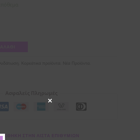
απόθεμα
ΚΑΛΆΘΙ
,
,
,
νυδάτωση
Κορεάτικα προϊόντα
Νέα Προϊόντα
Ασφαλείς Πληρωμές
Close
this
module
ΌΣΘΉΚΗ ΣΤΗΝ ΛΊΣΤΑ ΕΠΙΘΥΜΙΏΝ