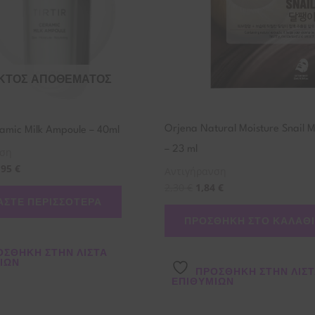
ΚΤΌΣ ΑΠΟΘΈΜΑΤΟΣ
Orjena Natural Moisture Snail 
amic Milk Ampoule – 40ml
– 23 ml
νση
,95
€
Αντιγήρανση
2,30
€
1,84
€
ΆΣΤΕ ΠΕΡΙΣΣΌΤΕΡΑ
ΠΡΟΣΘΉΚΗ ΣΤΟ ΚΑΛΆΘΙ
ΌΣΘΉΚΗ ΣΤΗΝ ΛΊΣΤΑ
ΙΏΝ
ΠΡΌΣΘΉΚΗ ΣΤΗΝ ΛΊΣ
ΕΠΙΘΥΜΙΏΝ