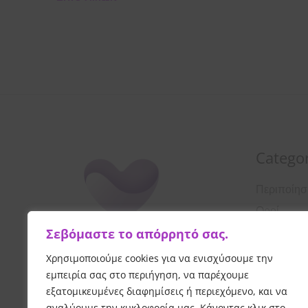
Categor
Περιποίη
Οροί
Σεβόμαστε το απόρρητό σας.
Αντιηλιακ
Λοσιόν
Χρησιμοποιούμε cookies για να ενισχύσουμε την
εμπειρία σας στο περιήγηση, να παρέχουμε
Κρέμες Π
εξατομικευμένες διαφημίσεις ή περιεχόμενο, και να
Καθαρισμ
αναλύουμε την κυκλοφορία μας. Κάνοντας κλικ στο