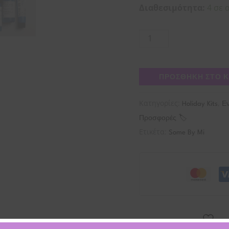
Διαθεσιμότητα:
4 σε 
ΠΡΟΣΘΉΚΗ ΣΤΟ 
Κατηγορίες:
,
Holiday Kits
Ε
Προσφορές 🏷
Ετικέτα:
Some By Mi
ΠΡ