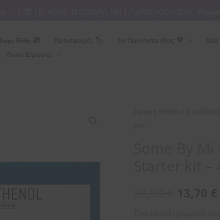
| 🎁 με κάθε παραγγελία | Αντιπρόσωπος @orjenagr
Days Gifts 🎁
Προσφορές 🏷
Τα Προϊόντα Μας 💜
Νέα
Ποιοι Είμαστε
Some
/
Αρχική σελίδα
Ενυδάτω
By
pcs
Mi
Some By Mi 
Beta
Starter kit –
panthenol
repair
24,90
€
13,70
€
Starter
kit
Ένα ολοκληρωμένο σετ