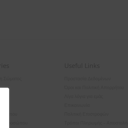
ies
Useful Links
ση Σώματος
Προστασία Δεδομένων
Όροι και Πολιτική Απορρήτου
ά
Λίγα λόγια για εμάς
Επικοινωνία
ροσώπου
Πολιτική Επιστροφών
ός Προσώπου
Τρόποι Πληρωμής – Αποστολή