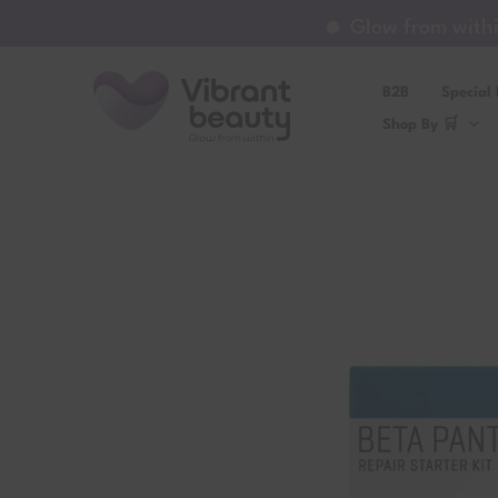
Μετάβαση
Glow from within ✨ 
στο
περιεχόμενο
B2B
Special 
Shop By 🛒