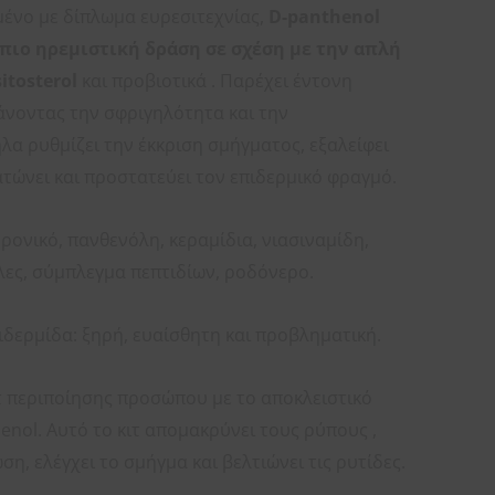
ένο με δίπλωμα ευρεσιτεχνίας,
D-panthenol
 πιο ηρεμιστική δράση σε σχέση με την απλή
itosterol
και προβιοτικά . Παρέχει έντονη
άνοντας την σφριγηλότητα και την
α ρυθμίζει την έκκριση σμήγματος, εξαλείφει
τώνει και προστατεύει τον επιδερμικό φραγμό.
ρονικό, πανθενόλη, κεραμίδια, νιασιναμίδη,
ες, σύμπλεγμα πεπτιδίων, ροδόνερο.
πιδερμίδα: ξηρή, ευαίσθητη και προβληματική.
 περιποίησης προσώπου με το αποκλειστικό
enol. Αυτό το κιτ απομακρύνει τους ρύπους ,
η, ελέγχει το σμήγμα και βελτιώνει τις ρυτίδες.