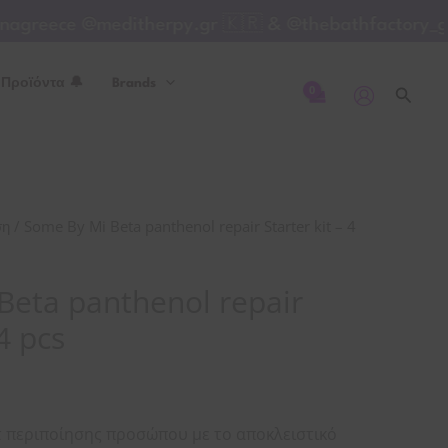
Mi
eece @meditherpy.gr 🇰🇷 & @thebathfactory_gree
Beta
panthenol
 Προϊόντα 🔔
Brands
repair
Αναζή
Starter
kit
-
4
/ Some By Mi Beta panthenol repair Starter kit – 4
ση
pcs
ποσότητα
Beta panthenol repair
 4 pcs
 περιποίησης προσώπου με το αποκλειστικό