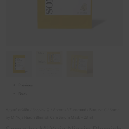
-
23
ml
ποσότητα
Previous
Next
/
/
/
/ Some
Αρχική σελίδα
Shop by 🛒
Δραστικό Συστατικό
Βιταμίνη C
by Mi Yuja Niacin Blemish Care Serum Mask – 23 ml
Some by Mi Yuja Niacin Blemish