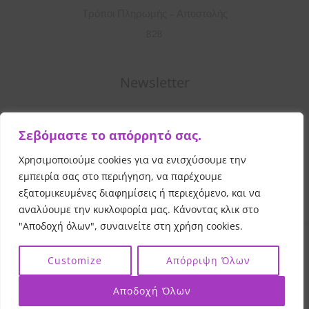
Τρόποι Πληρωμής – Αποστολής
B2B
Newsletter
Σ
Σεβόμαστε το απόρρητό σας.
υ
μ
Χρησιμοποιούμε cookies για να ενισχύσουμε την
Εγγραφή
π
εμπειρία σας στο περιήγηση, να παρέχουμε
λ
εξατομικευμένες διαφημίσεις ή περιεχόμενο, και να
αναλύουμε την κυκλοφορία μας. Κάνοντας κλικ στο
η
"Αποδοχή όλων", συναινείτε στη χρήση cookies.
ρ
Copyright © 2026 Vibrant Beauty
All Rights Reserved
ώ
|
|
Customize
Απόρριψη Όλων
Powered by
and
σ
Evangelou Print
Evangelou Web
τ
Αποδοχή Όλων
ε