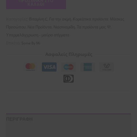
ΠΡΟΣΘΉΚΗ ΣΤΟ
ΚΑΛΆΘΙ
Κατηγορίες:
,
,
,
Βιταμίνη C
Για την ακμή
Κορεάτικα προϊόντα
Μάσκες
,
,
,
,
Προσώπου
Νέα Προϊόντα
Νιασιναμίδη
Τα προϊόντα μας 💜
Υπερμελάγχρωση - μαύρα στίγματα
Ετικέτα:
Some By Mi
Ασφαλείς Πληρωμές
ΠΕΡΙΓΡΑΦΗ
ΟΔΗΓΙΕΣ ΧΡΗΣΗΣ