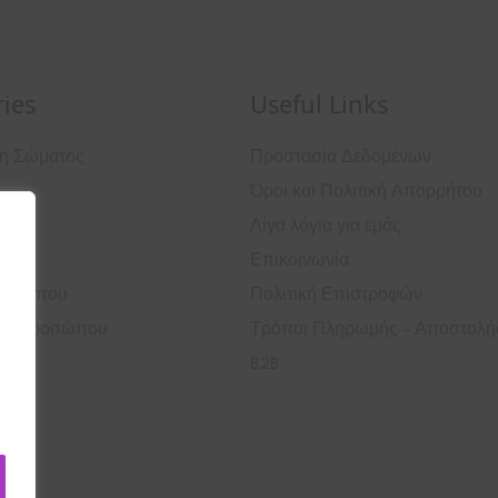
ies
Useful Links
ση Σώματος
Προστασία Δεδομένων
Όροι και Πολιτική Απορρήτου
ά
Λίγα λόγια για εμάς
Επικοινωνία
ροσώπου
Πολιτική Επιστροφών
ός Προσώπου
Τρόποι Πληρωμής – Αποστολή
B2B