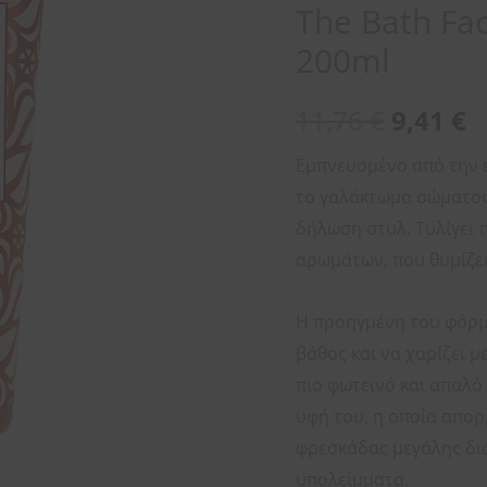
The Bath Fac
200ml
11,76
€
9,41
€
Εμπνευσμένο από την έ
το γαλάκτωμα σώματος 
δήλωση στυλ. Τυλίγει 
αρωμάτων, που θυμίζει
Η προηγμένη του φόρμο
βάθος και να χαρίζει 
πιο φωτεινό και απαλό
υφή του, η οποία απο
φρεσκάδας μεγάλης διά
υπολείμματα.