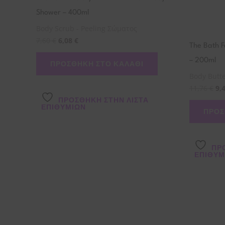
Shower – 400ml
Body Scrub - Peeling Σώματος
7,60
€
6,08
€
The Bath F
– 200ml
ΠΡΟΣΘΉΚΗ ΣΤΟ ΚΑΛΆΘΙ
Body Butt
11,76
€
9,
ΠΡΌΣΘΉΚΗ ΣΤΗΝ ΛΊΣΤΑ
ΕΠΙΘΥΜΙΏΝ
ΠΡΟΣ
ΠΡ
ΕΠΙΘΥΜ