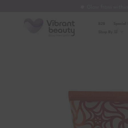
Μετάβαση
Glow from within ✨ | 
στο
περιεχόμενο
B2B
Special 
Shop By 🛒