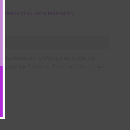
ΌΣΘΉΚΗ ΣΤΗΝ ΛΊΣΤΑ ΕΠΙΘΥΜΙΏΝ
τική ενυδάτωση, απαλότητα και αφήνει την
ς μεγάλης διάρκειας. Ιδανικό για όλο το σώμα.