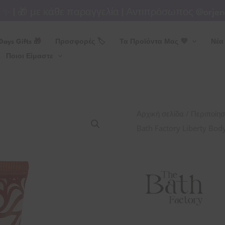
🎁 με κάθε παραγγελία | Αντιπρόσωπος @orjenagre
Days Gifts 🎁
Προσφορές 🏷
Τα Προϊόντα Μας 💜
Νέα
Ποιοι Είμαστε
/
Αρχική σελίδα
Περιποίη
Bath Factory Liberty Bod