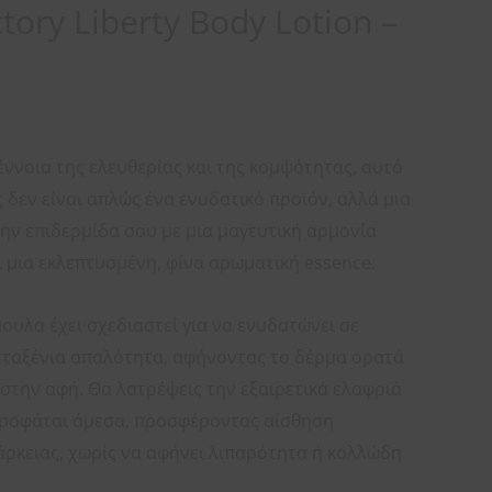
tory Liberty Body Lotion –
ννοια της ελευθερίας και της κομψότητας, αυτό
δεν είναι απλώς ένα ενυδατικό προϊόν, αλλά μια
την επιδερμίδα σου με μια μαγευτική αρμονία
 μια εκλεπτυσμένη, φίνα αρωματική essence.
υλα έχει σχεδιαστεί για να ενυδατώνει σε
μεταξένια απαλότητα, αφήνοντας το δέρμα ορατά
 στην αφή. Θα λατρέψεις την εξαιρετικά ελαφριά
ρροφάται άμεσα, προσφέροντας αίσθηση
ρκειας, χωρίς να αφήνει λιπαρότητα ή κολλώδη