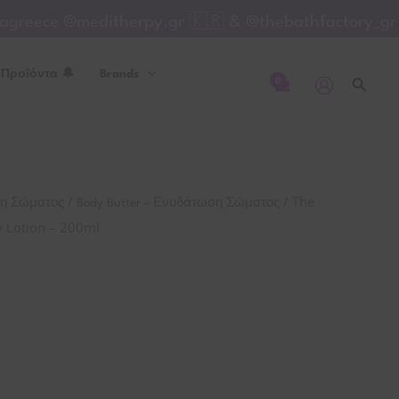
ece @meditherpy.gr 🇰🇷 & @thebathfactory_greece
 Προϊόντα 🔔
Brands
Αναζή
/
/ The
ση Σώματος
Body Butter - Ενυδάτωση Σώματος
y Lotion – 200ml