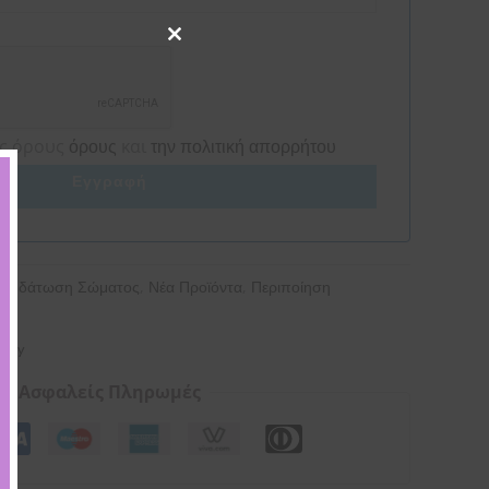
Close
this
module
ς όρους
και
όρους
την πολιτική απορρήτου
Εγγραφή
,
,
- Ενυδάτωση Σώματος
Νέα Προϊόντα
Περιποίηση
💜
tory
Ασφαλείς Πληρωμές