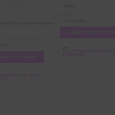
– 200ml
Bodymist
12,50
€
10,00
€
actory Dolce Lychee Body Lotion
ΔΙΑΒΆΣΤΕ ΠΕΡΙΣΣΌΤΕΡ
er - Ενυδάτωση Σώματος
41
€
ΠΡΌΣΘΉΚΗ ΣΤΗΝ ΛΊΣ
ΕΠΙΘΥΜΙΏΝ
ΘΉΚΗ ΣΤΟ ΚΑΛΆΘΙ
ΌΣΘΉΚΗ ΣΤΗΝ ΛΊΣΤΑ
ΙΏΝ