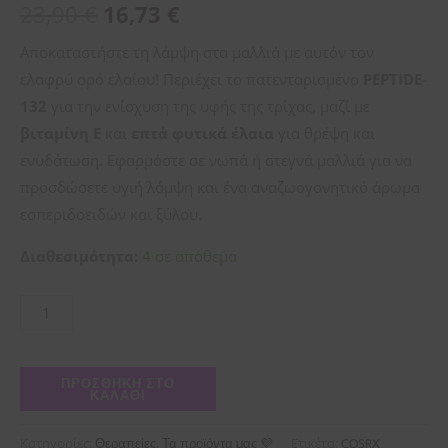
23,90
€
16,73
€
Αποκαταστήστε τη λάμψη στα μαλλιά με αυτόν τον
ελαφρύ ορό ελαίου! Περιέχει το πατενταρισμένο
PEPTIDE-
132
για την ενίσχυση της υφής της τρίχας, μαζί με
βιταμίνη E
και
επτά φυτικά έλαια
για θρέψη και
ενυδάτωση. Εφαρμόστε σε νωπά ή στεγνά μαλλιά για να
προσδώσετε υγιή λάμψη και ένα αναζωογονητικό άρωμα
εσπεριδοειδών και ξύλου.
Διαθεσιμότητα:
4 σε απόθεμα
ΠΡΟΣΘΉΚΗ ΣΤΟ
ΚΑΛΆΘΙ
Κατηγορίες:
,
Ετικέτα:
Θεραπείες
Τα προϊόντα μας 💜
COSRX