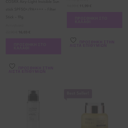
COSRX Airy-Light Invisible Sun
14,99
€
11,99
€
stick SPF50+/PA++++ – Filter
Stick – 19g
ΠΡΟΣΘΉΚΗ ΣΤΟ
ΚΑΛΆΘΙ
Αντιηλιακά
22,90
€
16,03
€
ΠΡΌΣΘΉΚΗ ΣΤΗΝ
ΠΡΟΣΘΉΚΗ ΣΤΟ
ΛΊΣΤΑ ΕΠΙΘΥΜΙΏΝ
ΚΑΛΆΘΙ
ΠΡΌΣΘΉΚΗ ΣΤΗΝ
ΛΊΣΤΑ ΕΠΙΘΥΜΙΏΝ
Best Seller!