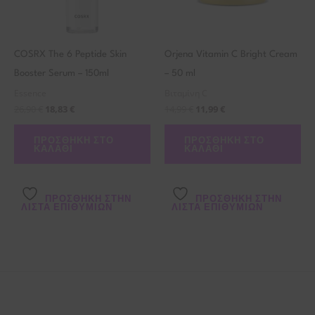
COSRX The 6 Peptide Skin
Orjena Vitamin C Bright Cream
Booster Serum – 150ml
– 50 ml
Essence
Βιταμίνη C
26,90
€
18,83
€
14,99
€
11,99
€
ΠΡΟΣΘΉΚΗ ΣΤΟ
ΠΡΟΣΘΉΚΗ ΣΤΟ
ΚΑΛΆΘΙ
ΚΑΛΆΘΙ
ΠΡΌΣΘΉΚΗ ΣΤΗΝ
ΠΡΌΣΘΉΚΗ ΣΤΗΝ
ΛΊΣΤΑ ΕΠΙΘΥΜΙΏΝ
ΛΊΣΤΑ ΕΠΙΘΥΜΙΏΝ