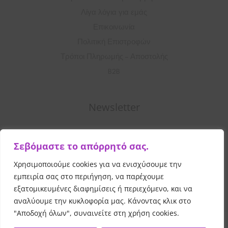
Λίγα λόγια για εμάς
Επικοινωνία
Πολιτική Επιστροφών
Τρόποι Πληρωμής – Αποστολής
B2B
Newsletter
Σ
Σεβόμαστε το απόρρητό σας.
υ
μ
Χρησιμοποιούμε cookies για να ενισχύσουμε την
Εγγραφή
π
εμπειρία σας στο περιήγηση, να παρέχουμε
λ
εξατομικευμένες διαφημίσεις ή περιεχόμενο, και να
αναλύουμε την κυκλοφορία μας. Κάνοντας κλικ στο
η
"Αποδοχή όλων", συναινείτε στη χρήση cookies.
ρ
Copyright © 2026 Vibrant Beauty
All Rights Reserved