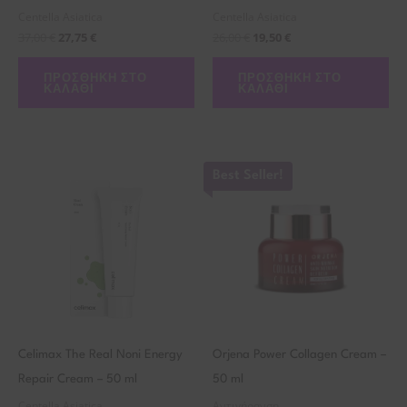
Centella Asiatica
Centella Asiatica
37,00
€
27,75
€
26,00
€
19,50
€
ΠΡΟΣΘΉΚΗ ΣΤΟ
ΠΡΟΣΘΉΚΗ ΣΤΟ
ΚΑΛΆΘΙ
ΚΑΛΆΘΙ
Best Seller!
Celimax The Real Noni Energy
Orjena Power Collagen Cream –
Repair Cream – 50 ml
50 ml
Centella Asiatica
Αντιγήρανση